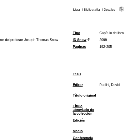
Lista
|
Bibliografía
|
Detalles
Tipo
Capítulo de libro
onor del profesor Joseph Thomas Snow
ID Snow
2099
Páginas
192-205
Tesis
Editor
Paolini, Devid
Título original
Título
abreviado de
la colección
Edición
Medio
Conferencia