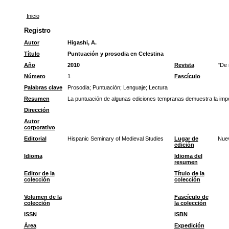
Inicio
Registro
Autor
Higashi, A.
Título
Puntuación y prosodia en Celestina
Año
2010
Revista
"De 
Número
1
Fascículo
Palabras clave
Prosodia
;
Puntuación
;
Lenguaje
;
Lectura
Resumen
La puntuación de algunas ediciones tempranas demuestra la import
Dirección
Autor
corporativo
Editorial
Hispanic Seminary of Medieval Studies
Lugar de
Nue
edición
Idioma
Idioma del
resumen
Editor de la
Título de la
colección
colección
Volumen de la
Fascículo de
colección
la colección
ISSN
ISBN
Área
Expedición