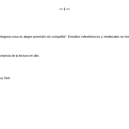
<<
1
>>
ninguna cosa es alegre posesión sin compañia". Estudios celestinescos y medievales en h
ancia de la lectura en alto.
va York