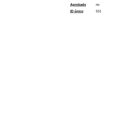
Aprobado
no
ID único
531