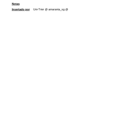
Notas
Insertado por
Uni-Trier @ amaranta_sg @