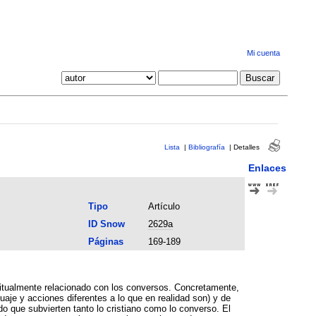
Mi cuenta
Lista
|
Bibliografía
|
Detalles
Enlaces
Tipo
Artículo
ID Snow
2629a
Páginas
169-189
abitualmente relacionado con los conversos. Concretamente,
aje y acciones diferentes a lo que en realidad son) y de
o que subvierten tanto lo cristiano como lo converso. El