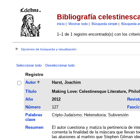
Bibliografía celestinesc
Inicio
|
Mostrar todo
|
Búsqueda simple
|
Búsqueda a
1–1 de 1 registro encontrado(s) con los criter
Opciones de búsqueda y visualización
Seleccionar todo
Deseleccionar todo
Registro
Autor
Harst, Joachim
Título
Making Love: Celestinesque Literature, Phil
Año
2012
Revist
Número
127
Fascíc
Palabras
Cripto-Judaísmo
;
Heterodoxia
;
Subversión
clave
Resumen
El autor cuestiona y matiza la pertinencia de in
comenta la finalidad de la máscara que llevan to
las alusiones al martirio que Stephen Gilman ide