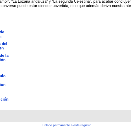
 amor”, “La Lozana andaluza” y “La segunda Celestina”, para acabar concluye
converso puede estar siendo subvertida, sino que además deriva nuestra aten
de
n
 del
en
de la
ión
ulo
ión
ición
Enlace permanente a este registro