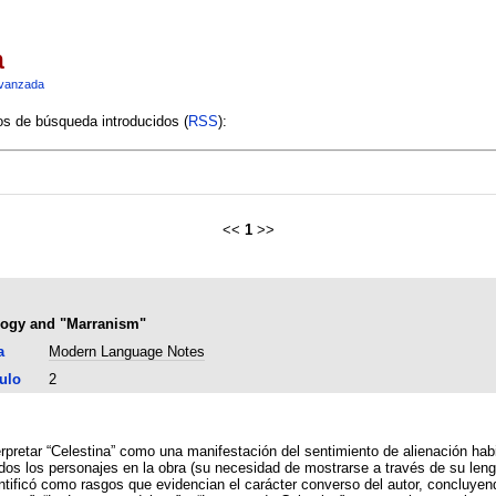
a
vanzada
ios de búsqueda introducidos (
RSS
):
<<
1
>>
ology and "Marranism"
a
Modern Language Notes
ulo
2
terpretar “Celestina” como una manifestación del sentimiento de alienación h
dos los personajes en la obra (su necesidad de mostrarse a través de su lengu
ntificó como rasgos que evidencian el carácter converso del autor, concluyend