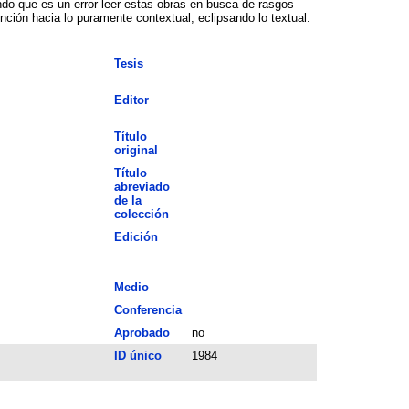
ndo que es un error leer estas obras en busca de rasgos
ción hacia lo puramente contextual, eclipsando lo textual.
Tesis
Editor
Título
original
Título
abreviado
de la
colección
Edición
Medio
Conferencia
Aprobado
no
ID único
1984