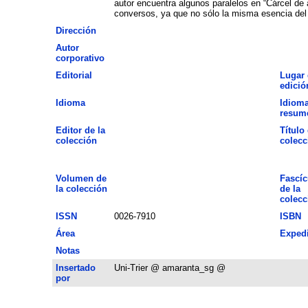
autor encuentra algunos paralelos en “Cárcel de
conversos, ya que no sólo la misma esencia del 
Dirección
Autor
corporativo
Editorial
Lugar 
edició
Idioma
Idioma
resum
Editor de la
Título 
colección
colecc
Volumen de
Fascíc
la colección
de la
colecc
ISSN
0026-7910
ISBN
Área
Exped
Notas
Insertado
Uni-Trier @ amaranta_sg @
por