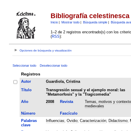
Bibliografía celestinesca
Inicio
|
Mostrar todo
|
Búsqueda simple
|
Búsqueda av
1–2 de 2 registros encontrado(s) con los criter
(
RSS
):
Opciones de búsqueda y visualización
Seleccionar todo
Deseleccionar todo
Registros
Autor
Guardiola, Cristina
Título
Transgresión sexual y el ejemplo moral: las
"Metamorfosis" y la "Tragicomedia"
Año
2008
Revista
Temas, motivos y context
medievales
Número
Fascículo
Palabras
Influencias
;
Ovidio
;
Caracterización
;
Didactismo
;
clave