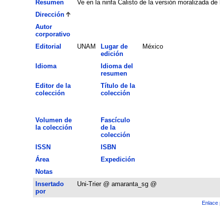
Resumen
Ve en la ninfa Calisto de la versión moralizada de
Dirección
Autor
corporativo
Editorial
UNAM
Lugar de
México
edición
Idioma
Idioma del
resumen
Editor de la
Título de la
colección
colección
Volumen de
Fascículo
la colección
de la
colección
ISSN
ISBN
Área
Expedición
Notas
Insertado
Uni-Trier @ amaranta_sg @
por
Enlace 