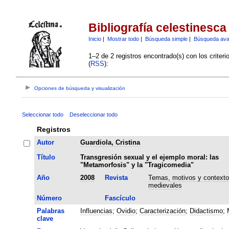
Bibliografía celestinesca
Inicio
|
Mostrar todo
|
Búsqueda simple
|
Búsqueda av
1–2 de 2 registros encontrado(s) con los criter
(
RSS
):
Opciones de búsqueda y visualización
Seleccionar todo
Deseleccionar todo
Registros
Autor
Guardiola, Cristina
Título
Transgresión sexual y el ejemplo moral: las
"Metamorfosis" y la "Tragicomedia"
Año
2008
Revista
Temas, motivos y context
medievales
Número
Fascículo
Palabras
Influencias
;
Ovidio
;
Caracterización
;
Didactismo
;
clave