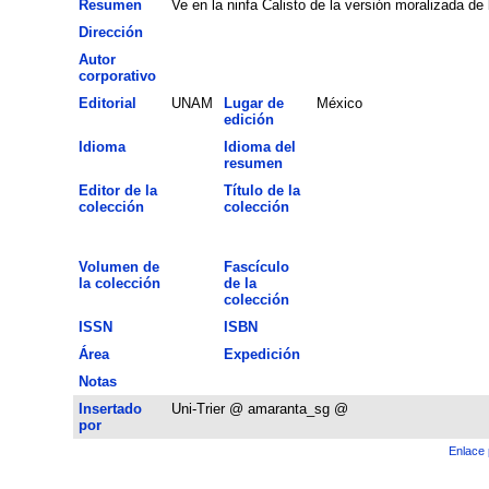
Resumen
Ve en la ninfa Calisto de la versión moralizada de
Dirección
Autor
corporativo
Editorial
UNAM
Lugar de
México
edición
Idioma
Idioma del
resumen
Editor de la
Título de la
colección
colección
Volumen de
Fascículo
la colección
de la
colección
ISSN
ISBN
Área
Expedición
Notas
Insertado
Uni-Trier @ amaranta_sg @
por
Enlace 