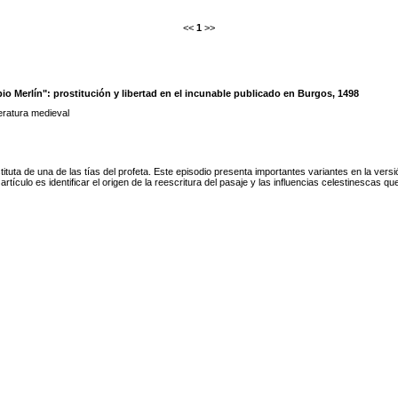
<<
1
>>
io Merlín": prostitución y libertad en el incunable publicado en Burgos, 1498
teratura medieval
tituta de una de las tías del profeta. Este episodio presenta importantes variantes en la versi
rtículo es identificar el origen de la reescritura del pasaje y las influencias celestinescas qu