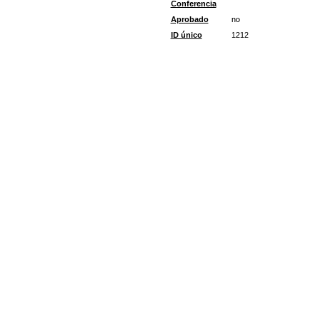
Conferencia
Aprobado
no
ID único
1212