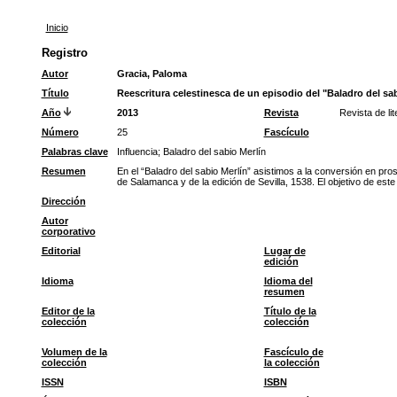
Inicio
Registro
Autor
Gracia, Paloma
Título
Reescritura celestinesca de un episodio del "Baladro del sab
Año
2013
Revista
Revista de li
Número
25
Fascículo
Palabras clave
Influencia
;
Baladro del sabio Merlín
Resumen
En el “Baladro del sabio Merlín” asistimos a la conversión en pros
de Salamanca y de la edición de Sevilla, 1538. El objetivo de este a
Dirección
Autor
corporativo
Editorial
Lugar de
edición
Idioma
Idioma del
resumen
Editor de la
Título de la
colección
colección
Volumen de la
Fascículo de
colección
la colección
ISSN
ISBN