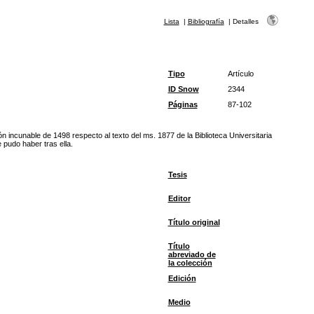
Lista
|
Bibliografía
|
Detalles
Tipo
Artículo
ID Snow
2344
Páginas
87-102
ón incunable de 1498 respecto al texto del ms. 1877 de la Biblioteca Universitaria
e pudo haber tras ella.
Tesis
Editor
Título original
Título
abreviado de
la colección
Edición
Medio