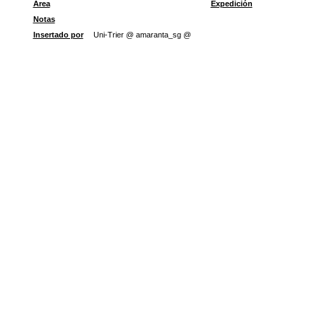
Área
Expedición
Notas
Insertado por
Uni-Trier @ amaranta_sg @