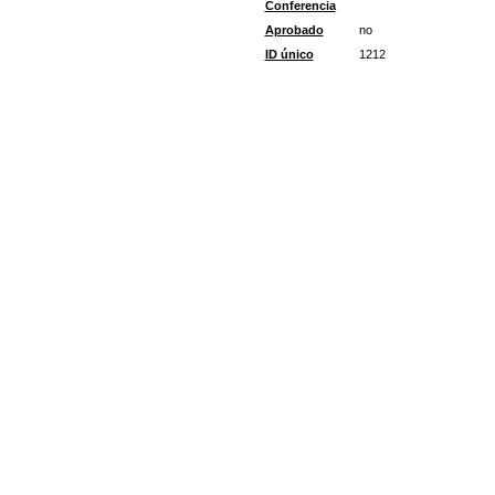
Conferencia
Aprobado
no
ID único
1212