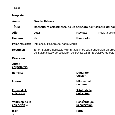
Inicio
Registro
Autor
Gracia, Paloma
Título
Reescritura celestinesca de un episodio del "Baladro del sab
Año
2013
Revista
Revista de li
Número
25
Fascículo
Palabras clave
Influencia
;
Baladro del sabio Merlín
Resumen
En el “Baladro del sabio Merlín” asistimos a la conversión en pros
de Salamanca y de la edición de Sevilla, 1538. El objetivo de este a
Dirección
Autor
corporativo
Editorial
Lugar de
edición
Idioma
Idioma del
resumen
Editor de la
Título de la
colección
colección
Volumen de la
Fascículo de
colección
la colección
ISSN
ISBN