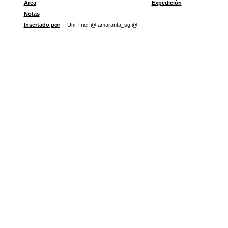
Área
Expedición
Notas
Insertado por
Uni-Trier @ amaranta_sg @