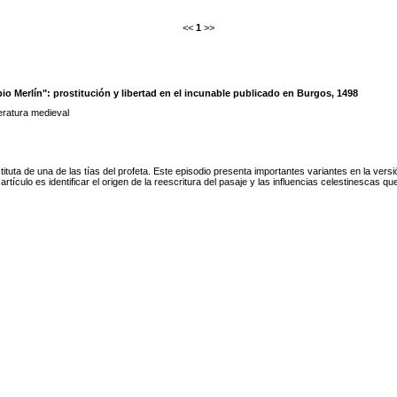
<<
1
>>
io Merlín": prostitución y libertad en el incunable publicado en Burgos, 1498
teratura medieval
tituta de una de las tías del profeta. Este episodio presenta importantes variantes en la versi
rtículo es identificar el origen de la reescritura del pasaje y las influencias celestinescas qu