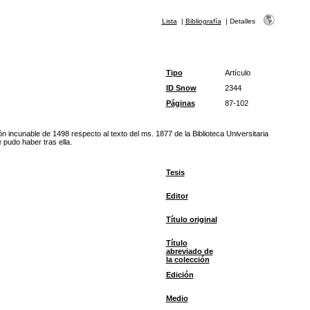
Lista
|
Bibliografía
|
Detalles
Tipo
Artículo
ID Snow
2344
Páginas
87-102
ón incunable de 1498 respecto al texto del ms. 1877 de la Biblioteca Universitaria
e pudo haber tras ella.
Tesis
Editor
Título original
Título
abreviado de
la colección
Edición
Medio