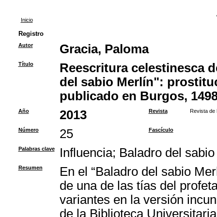
Inicio
Registro
Autor
Gracia, Paloma
Título
Reescritura celestinesca d
del sabio Merlín": prostitu
publicado en Burgos, 149
Año
2013
Revista
Revista de 
Número
25
Fascículo
Palabras clave
Influencia
;
Baladro del sabio
Resumen
En el “Baladro del sabio Merl
de una de las tías del profe
variantes en la versión incu
de la Biblioteca Universitari