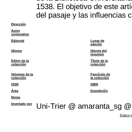
1538. El objetivo de este artí
del pasaje y las influencias 
Dirección
Autor
corporativo
Editorial
Lugar de
edición
Idioma
Idioma del
resumen
Editor de la
Título de la
colección
colección
Volumen de la
Fascículo de
colección
la colección
ISSN
ISBN
Área
Expedición
Notas
Insertado por
Uni-Trier @ amaranta_sg @
Enlace p