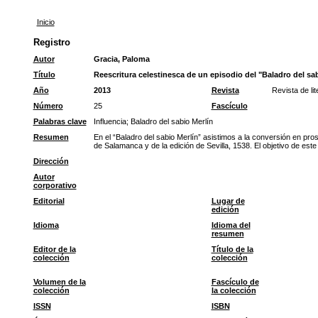
Inicio
Registro
Autor
Gracia, Paloma
Título
Reescritura celestinesca de un episodio del "Baladro del sab
Año
2013
Revista
Revista de li
Número
25
Fascículo
Palabras clave
Influencia
;
Baladro del sabio Merlín
Resumen
En el “Baladro del sabio Merlín” asistimos a la conversión en pros
de Salamanca y de la edición de Sevilla, 1538. El objetivo de este a
Dirección
Autor
corporativo
Editorial
Lugar de
edición
Idioma
Idioma del
resumen
Editor de la
Título de la
colección
colección
Volumen de la
Fascículo de
colección
la colección
ISSN
ISBN