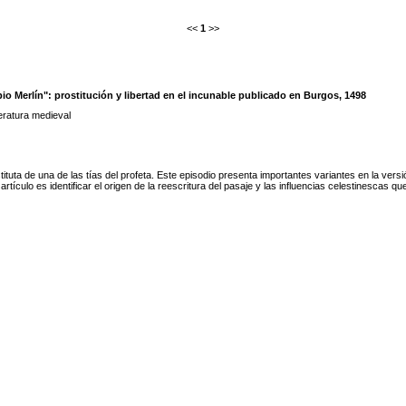
<<
1
>>
io Merlín": prostitución y libertad en el incunable publicado en Burgos, 1498
teratura medieval
tituta de una de las tías del profeta. Este episodio presenta importantes variantes en la versi
rtículo es identificar el origen de la reescritura del pasaje y las influencias celestinescas qu