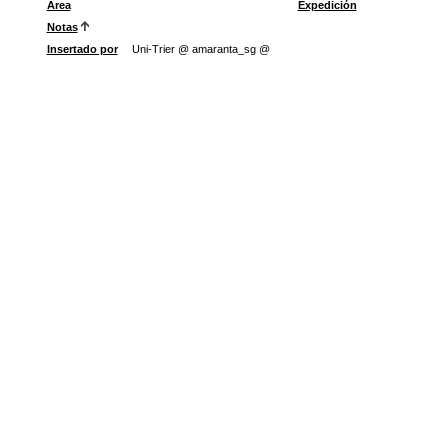
Área
Expedición
Notas
Insertado por
Uni-Trier @ amaranta_sg @