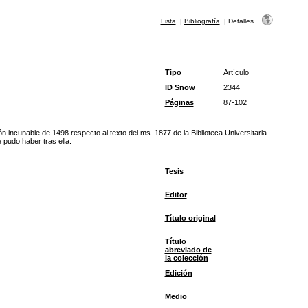
Lista
|
Bibliografía
|
Detalles
Tipo
Artículo
ID Snow
2344
Páginas
87-102
ón incunable de 1498 respecto al texto del ms. 1877 de la Biblioteca Universitaria
e pudo haber tras ella.
Tesis
Editor
Título original
Título
abreviado de
la colección
Edición
Medio