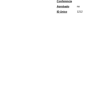
Conferencia
Aprobado
no
ID único
1212