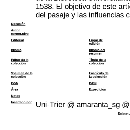
1538. El objetivo de este artí
del pasaje y las influencias 
Dirección
Autor
corporativo
Editorial
Lugar de
edición
Idioma
Idioma del
resumen
Editor de la
Título de la
colección
colección
Volumen de la
Fascículo de
colección
la colección
ISSN
ISBN
Área
Expedición
Notas
Insertado por
Uni-Trier @ amaranta_sg @
Enlace p