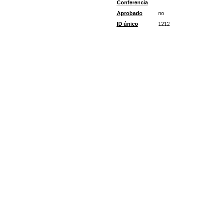
Conferencia
Aprobado
no
ID único
1212