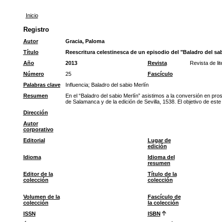
Inicio
Registro
Autor
Gracia, Paloma
Título
Reescritura celestinesca de un episodio del "Baladro del sab
Año
2013
Revista
Revista de li
Número
25
Fascículo
Palabras clave
Influencia
;
Baladro del sabio Merlín
Resumen
En el “Baladro del sabio Merlín” asistimos a la conversión en pros
de Salamanca y de la edición de Sevilla, 1538. El objetivo de este a
Dirección
Autor
corporativo
Editorial
Lugar de
edición
Idioma
Idioma del
resumen
Editor de la
Título de la
colección
colección
Volumen de la
Fascículo de
colección
la colección
ISSN
ISBN