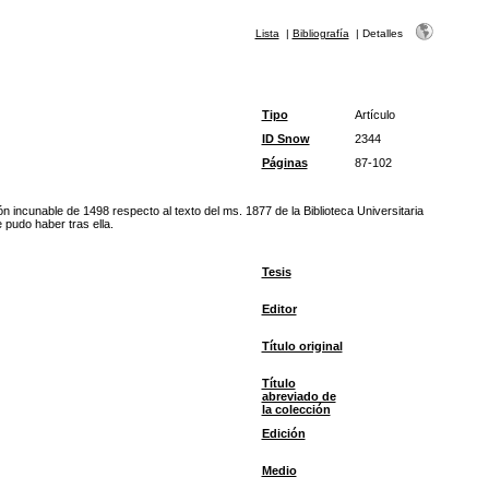
Lista
|
Bibliografía
|
Detalles
Tipo
Artículo
ID Snow
2344
Páginas
87-102
ón incunable de 1498 respecto al texto del ms. 1877 de la Biblioteca Universitaria
e pudo haber tras ella.
Tesis
Editor
Título original
Título
abreviado de
la colección
Edición
Medio