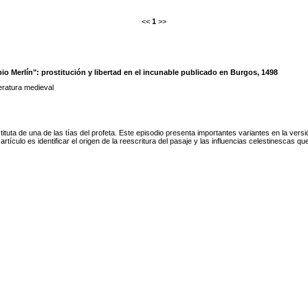
<<
1
>>
io Merlín": prostitución y libertad en el incunable publicado en Burgos, 1498
teratura medieval
tituta de una de las tías del profeta. Este episodio presenta importantes variantes en la versi
rtículo es identificar el origen de la reescritura del pasaje y las influencias celestinescas qu