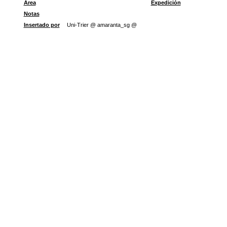
Área
Expedición
Notas
Insertado por
Uni-Trier @ amaranta_sg @