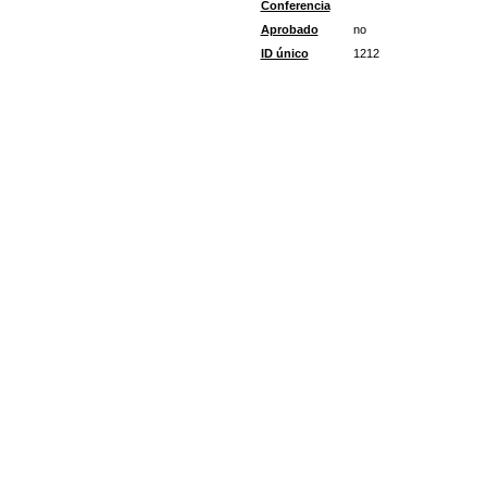
Conferencia
Aprobado
no
ID único
1212