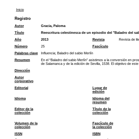
Inicio
Registro
Autor
Gracia, Paloma
Título
Reescritura celestinesca de un episodio del "Baladro del sab
Año
2013
Revista
Revista de li
Número
25
Fascículo
Palabras clave
Influencia
;
Baladro del sabio Merlín
Resumen
En el “Baladro del sabio Merlín” asistimos a la conversión en pros
de Salamanca y de la edición de Sevilla, 1538. El objetivo de este a
Dirección
Autor
corporativo
Editorial
Lugar de
edición
Idioma
Idioma del
resumen
Editor de la
Título de la
colección
colección
Volumen de la
Fascículo de
colección
la colección
ISSN
ISBN