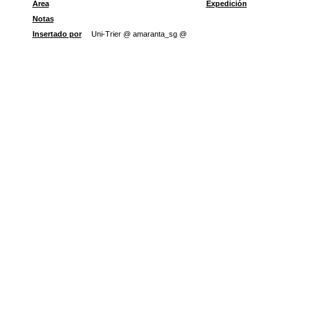
Área
Expedición
Notas
Insertado por
Uni-Trier @ amaranta_sg @