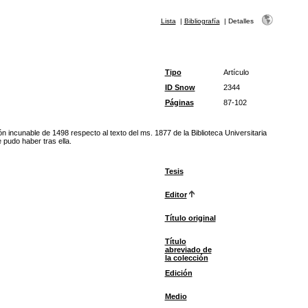
Lista
|
Bibliografía
|
Detalles
Tipo
Artículo
ID Snow
2344
Páginas
87-102
ón incunable de 1498 respecto al texto del ms. 1877 de la Biblioteca Universitaria
e pudo haber tras ella.
Tesis
Editor
Título original
Título
abreviado de
la colección
Edición
Medio