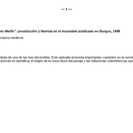
<<
1
>>
io Merlín": prostitución y libertad en el incunable publicado en Burgos, 1498
teratura medieval
tituta de una de las tías del profeta. Este episodio presenta importantes variantes en la versi
rtículo es identificar el origen de la reescritura del pasaje y las influencias celestinescas qu