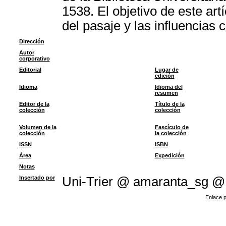
1538. El objetivo de este artí
del pasaje y las influencias 
Dirección
Autor
corporativo
Editorial
Lugar de
edición
Idioma
Idioma del
resumen
Editor de la
Título de la
colección
colección
Volumen de la
Fascículo de
colección
la colección
ISSN
ISBN
Área
Expedición
Notas
Insertado por
Uni-Trier @ amaranta_sg @
Enlace p