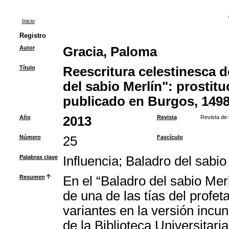
Inicio
Registro
Autor
Gracia, Paloma
Título
Reescritura celestinesca d
del sabio Merlín": prostitu
publicado en Burgos, 149
Año
2013
Revista
Revista de 
Número
25
Fascículo
Palabras clave
Influencia
;
Baladro del sabio
Resumen
En el “Baladro del sabio Merl
de una de las tías del profe
variantes en la versión incu
de la Biblioteca Universitari