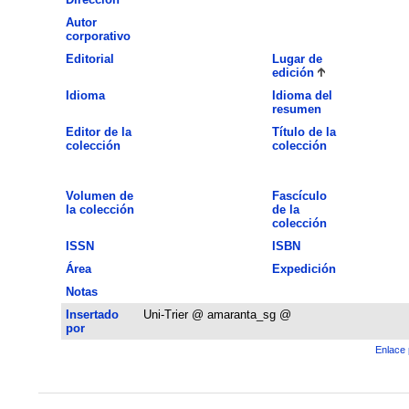
Autor
corporativo
Editorial
Lugar de
edición
Idioma
Idioma del
resumen
Editor de la
Título de la
colección
colección
Volumen de
Fascículo
la colección
de la
colección
ISSN
ISBN
Área
Expedición
Notas
Insertado
Uni-Trier @ amaranta_sg @
por
Enlace 