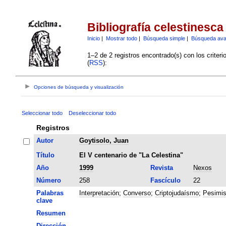
Bibliografía celestinesca
Inicio
|
Mostrar todo
|
Búsqueda simple
|
Búsqueda av
1–2 de 2 registros encontrado(s) con los criter
(
RSS
):
Opciones de búsqueda y visualización
Seleccionar todo
Deseleccionar todo
Registros
Autor
Goytisolo, Juan
Título
El V centenario de "La Celestina"
Año
1999
Revista
Nexos
Número
258
Fascículo
22
Palabras
Interpretación
;
Converso
;
Criptojudaísmo
;
Pesimi
clave
Resumen
Dirección