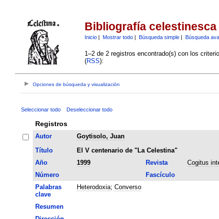
Bibliografía celestinesca
Inicio
|
Mostrar todo
|
Búsqueda simple
|
Búsqueda av
1–2 de 2 registros encontrado(s) con los criter
(
RSS
):
Opciones de búsqueda y visualización
Seleccionar todo
Deseleccionar todo
Registros
Autor
Goytisolo, Juan
Título
El V centenario de "La Celestina"
Año
1999
Revista
Cogitus int
Número
Fascículo
Palabras
Heterodoxia
;
Converso
clave
Resumen
Dirección