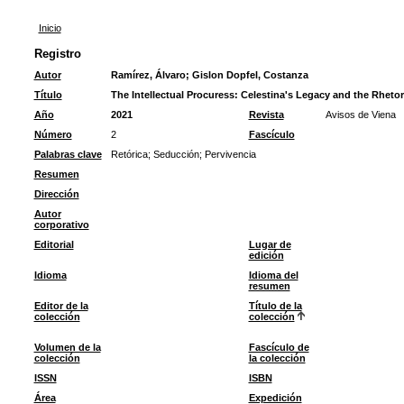
Inicio
Registro
Autor
Ramírez, Álvaro
;
Gislon Dopfel, Costanza
Título
The Intellectual Procuress: Celestina's Legacy and the Rhetor
Año
2021
Revista
Avisos de Viena
Número
2
Fascículo
Palabras clave
Retórica
;
Seducción
;
Pervivencia
Resumen
Dirección
Autor
corporativo
Editorial
Lugar de
edición
Idioma
Idioma del
resumen
Editor de la
Título de la
colección
colección
Volumen de la
Fascículo de
colección
la colección
ISSN
ISBN
Área
Expedición