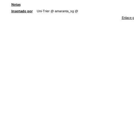
Notas
Insertado por
Uni-Trier @ amaranta_sg @
Enlace p