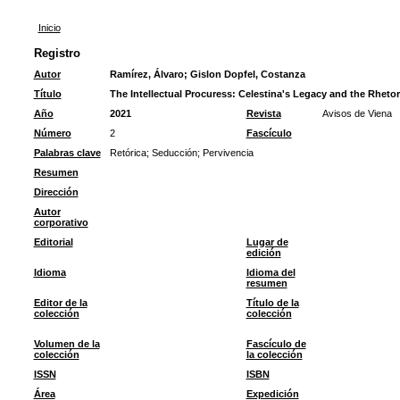
Inicio
Registro
Autor
Ramírez, Álvaro
;
Gislon Dopfel, Costanza
Título
The Intellectual Procuress: Celestina's Legacy and the Rhetor
Año
2021
Revista
Avisos de Viena
Número
2
Fascículo
Palabras clave
Retórica
;
Seducción
;
Pervivencia
Resumen
Dirección
Autor
corporativo
Editorial
Lugar de
edición
Idioma
Idioma del
resumen
Editor de la
Título de la
colección
colección
Volumen de la
Fascículo de
colección
la colección
ISSN
ISBN
Área
Expedición