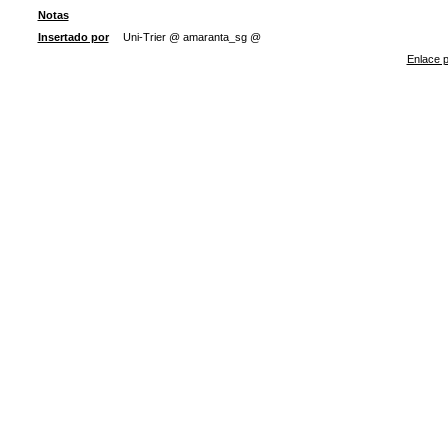
Notas
Insertado por
Uni-Trier @ amaranta_sg @
Enlace p