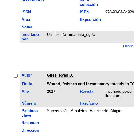
la colección
de la
colección
ISSN
ISBN
978-90-04-34929
Área
Expedición
Notas
Insertado
Uni-Trier @ amaranta_sg @
por
Enlace 
Autor
Giles, Ryan D.
Título
Wound, fetishes and incantantory threads in "C
Año
2017
Revista
Inscribed power:
literature
Número
Fascículo
Palabras
Superstición
;
Amuletos
;
Hechicería
;
Magia
clave
Resumen
Dirección