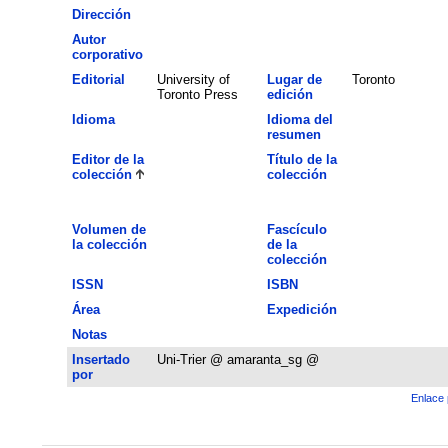
Dirección
Autor
corporativo
Editorial
University of
Lugar de
Toronto
Toronto Press
edición
Idioma
Idioma del
resumen
Editor de la
Título de la
colección
colección
Volumen de
Fascículo
la colección
de la
colección
ISSN
ISBN
Área
Expedición
Notas
Insertado
Uni-Trier @ amaranta_sg @
por
Enlace 