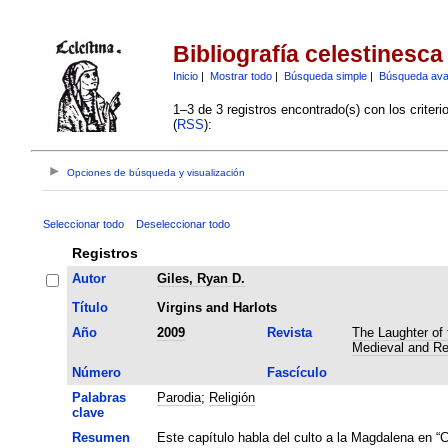
Bibliografía celestinesca
Inicio
|
Mostrar todo
|
Búsqueda simple
|
Búsqueda av
1–3 de 3 registros encontrado(s) con los criter
(
RSS
):
Opciones de búsqueda y visualización
Seleccionar todo
Deseleccionar todo
Registros
Autor
Giles, Ryan D.
Título
Virgins and Harlots
Año
2009
Revista
The Laughter of 
Medieval and Re
Número
Fascículo
Palabras
Parodia
;
Religión
clave
Resumen
Este capítulo habla del culto a la Magdalena en “C