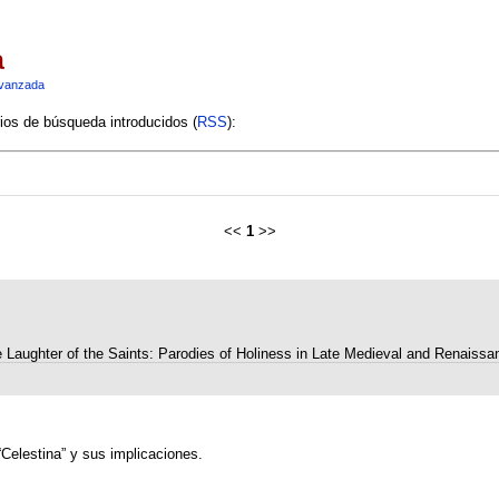
a
vanzada
rios de búsqueda introducidos (
RSS
):
<<
1
>>
 Laughter of the Saints: Parodies of Holiness in Late Medieval and Renaissa
“Celestina” y sus implicaciones.