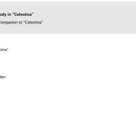
ody in "Celestina"
ompanion to "Celestina"
tina”.
den