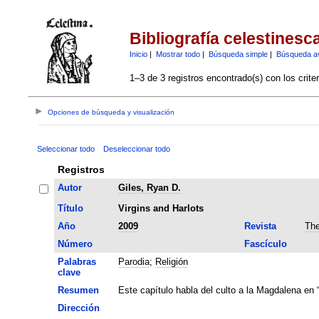
Bibliografía celestinesc
Inicio
|
Mostrar todo
|
Búsqueda simple
|
Búsqueda a
1–3 de 3 registros encontrado(s) con los crite
Opciones de búsqueda y visualización
Seleccionar todo
Deseleccionar todo
Registros
Autor
Giles, Ryan D.
Título
Virgins and Harlots
Año
2009
Revista
The
Número
Fascículo
Palabras
Parodia
;
Religión
clave
Resumen
Este capítulo habla del culto a la Magdalena en 
Dirección