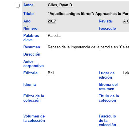
Autor
Giles, Ryan D.
Título
"Aquellos antigos libros": Approaches to Par
Año
2017
Revista
A C
Número
Fascículo
Palabras
Parodia
clave
Resumen
Repaso de la importancia de la parodia en “Celes
Dirección
Autor
corporativo
Editorial
Brill
Lugar de
Lei
edición
Idioma
Idioma del
resumen
Editor de la
Título de la
colección
colección
Volumen de
Fascículo
la colección
de la
colección