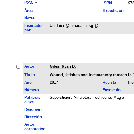
ISSN
ISBN
978
Área
Expedición
Notas
Insertado
Uni-Trier @ amaranta_sg @
por
Autor
Giles, Ryan D.
Título
Wound, fetishes and incantantory threads in 
Año
2017
Revista
Ins
Número
Fascículo
Palabras
Superstición
;
Amuletos
;
Hechicería
;
Magia
clave
Resumen
Dirección
Autor
corporativo