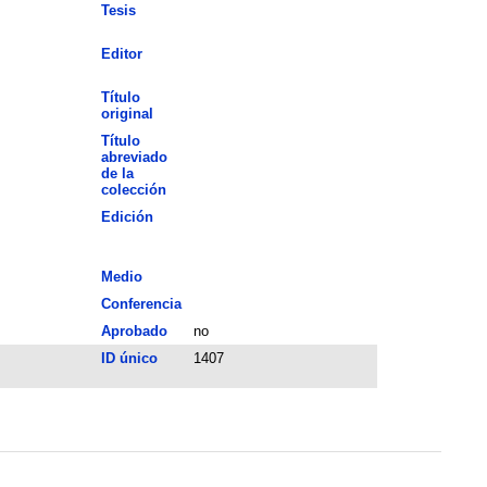
Tesis
Editor
Título
original
Título
abreviado
de la
colección
Edición
Medio
Conferencia
Aprobado
no
ID único
1407