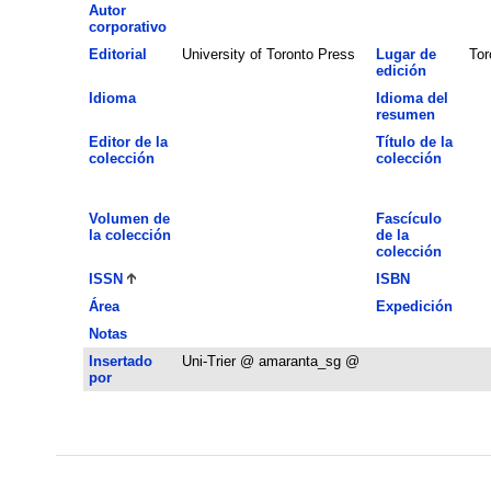
Autor
corporativo
Editorial
University of Toronto Press
Lugar de
Tor
edición
Idioma
Idioma del
resumen
Editor de la
Título de la
colección
colección
Volumen de
Fascículo
la colección
de la
colección
ISSN
ISBN
Área
Expedición
Notas
Insertado
Uni-Trier @ amaranta_sg @
por