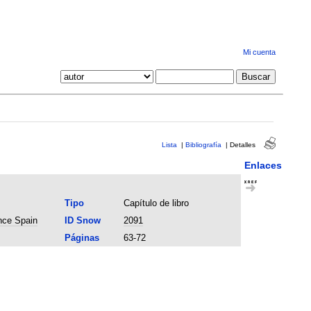
Mi cuenta
Lista
|
Bibliografía
|
Detalles
Enlaces
Tipo
Capítulo de libro
nce Spain
ID Snow
2091
Páginas
63-72