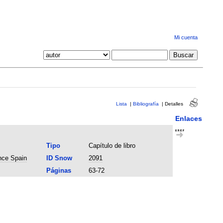
Mi cuenta
Lista
|
Bibliografía
|
Detalles
Enlaces
Tipo
Capítulo de libro
nce Spain
ID Snow
2091
Páginas
63-72