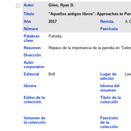
Autor
Giles, Ryan D.
Título
"Aquellos antigos libros": Approaches to Par
Año
2017
Revista
A C
Número
Fascículo
Palabras
Parodia
clave
Resumen
Repaso de la importancia de la parodia en “Celes
Dirección
Autor
corporativo
Editorial
Brill
Lugar de
Lei
edición
Idioma
Idioma del
resumen
Editor de la
Título de la
colección
colección
Volumen de
Fascículo
la colección
de la
colección