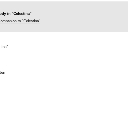
ody in "Celestina"
ompanion to "Celestina"
tina”.
den