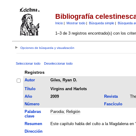
Bibliografía celestinesc
Inicio
|
Mostrar todo
|
Búsqueda simple
|
Búsqueda a
1–3 de 3 registros encontrado(s) con los crite
Opciones de búsqueda y visualización
Seleccionar todo
Deseleccionar todo
Registros
Autor
Giles, Ryan D.
Título
Virgins and Harlots
Año
2009
Revista
The
Número
Fascículo
Palabras
Parodia
;
Religión
clave
Resumen
Este capítulo habla del culto a la Magdalena en 
Dirección