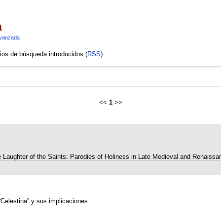
a
vanzada
rios de búsqueda introducidos (
RSS
):
<<
1
>>
 Laughter of the Saints: Parodies of Holiness in Late Medieval and Renaissa
“Celestina” y sus implicaciones.