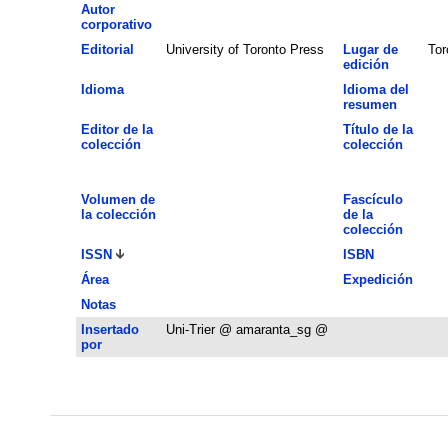
Autor
corporativo
Editorial
University of Toronto Press
Lugar de
Tor
edición
Idioma
Idioma del
resumen
Editor de la
Título de la
colección
colección
Volumen de
Fascículo
la colección
de la
colección
ISSN
ISBN
Área
Expedición
Notas
Insertado
Uni-Trier @ amaranta_sg @
por