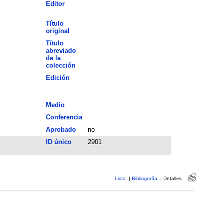
Editor
Título
original
Título
abreviado
de la
colección
Edición
Medio
Conferencia
Aprobado
no
ID único
2901
Lista
|
Bibliografía
|
Detalles