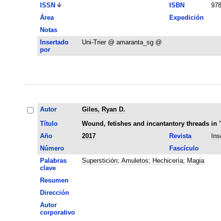
ISSN
ISBN
978
Área
Expedición
Notas
Insertado
Uni-Trier @ amaranta_sg @
por
Autor
Giles, Ryan D.
Título
Wound, fetishes and incantantory threads in 
Año
2017
Revista
Ins
Número
Fascículo
Palabras
Superstición
;
Amuletos
;
Hechicería
;
Magia
clave
Resumen
Dirección
Autor
corporativo