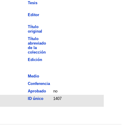
Tesis
Editor
Título
original
Título
abreviado
de la
colección
Edición
Medio
Conferencia
Aprobado
no
ID único
1407