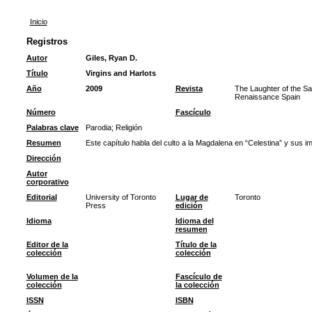
Inicio
Registros
Autor
Giles, Ryan D.
Título
Virgins and Harlots
Año
2009
Revista
The Laughter of the Sa
Renaissance Spain
Número
Fascículo
Palabras clave
Parodia
;
Religión
Resumen
Este capítulo habla del culto a la Magdalena en “Celestina” y sus i
Dirección
Autor
corporativo
Editorial
University of Toronto
Lugar de
Toronto
Press
edición
Idioma
Idioma del
resumen
Editor de la
Título de la
colección
colección
Volumen de la
Fascículo de
colección
la colección
ISSN
ISBN