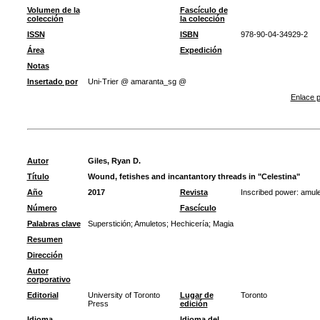
Volumen de la
Fascículo de
colección
la colección
ISSN
ISBN
978-90-04-34929-2
Área
Expedición
Notas
Insertado por
Uni-Trier @ amaranta_sg @
Enlace p
Autor
Giles, Ryan D.
Título
Wound, fetishes and incantantory threads in "Celestina"
Año
2017
Revista
Inscribed power: amulet
Número
Fascículo
Palabras clave
Superstición
;
Amuletos
;
Hechicería
;
Magia
Resumen
Dirección
Autor
corporativo
Editorial
University of Toronto
Lugar de
Toronto
Press
edición
Idioma
Idioma del