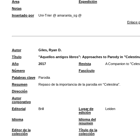
Área
Expedición
Notas
Insertado por
Uni-Trier @ amaranta_sg @
Enlace p
Autor
Giles, Ryan D.
Título
"Aquellos antigos libros": Approaches to Parody in "Celestin
Año
2017
Revista
A Companion to "Celes
Número
Fascículo
Palabras clave
Parodia
Resumen
Repaso de la importancia de la parodia en “Celestina”.
Dirección
Autor
corporativo
Editorial
Brill
Lugar de
Leiden
edición
Idioma
Idioma del
resumen
Editor de la
Título de la
colección
colección