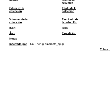
resumen
Editor de la
Título de la
colección
colección
Volumen de la
Fascículo de
colección
la colección
ISSN
ISBN
Área
Expedición
Notas
Insertado por
Uni-Trier @ amaranta_sg @
Enlace p