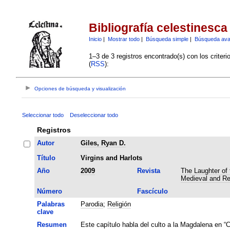
Bibliografía celestinesca
Inicio
|
Mostrar todo
|
Búsqueda simple
|
Búsqueda av
1–3 de 3 registros encontrado(s) con los criter
(
RSS
):
Opciones de búsqueda y visualización
Seleccionar todo
Deseleccionar todo
Registros
Autor
Giles, Ryan D.
Título
Virgins and Harlots
Año
2009
Revista
The Laughter of 
Medieval and Re
Número
Fascículo
Palabras
Parodia
;
Religión
clave
Resumen
Este capítulo habla del culto a la Magdalena en “C