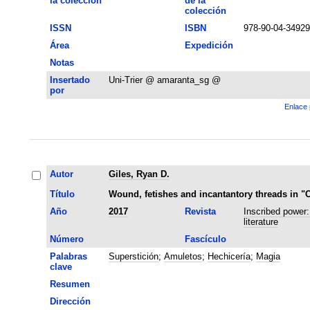
la colección
de la
colección
ISSN
ISBN
978-90-04-34929
Área
Expedición
Notas
Insertado
Uni-Trier @ amaranta_sg @
por
Enlace 
Autor
Giles, Ryan D.
Título
Wound, fetishes and incantantory threads in "C
Año
2017
Revista
Inscribed power:
literature
Número
Fascículo
Palabras
Superstición
;
Amuletos
;
Hechicería
;
Magia
clave
Resumen
Dirección