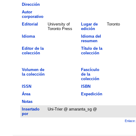
Dirección
Autor
corporativo
Editorial
University of
Lugar de
Toronto
Toronto Press
edición
Idioma
Idioma del
resumen
Editor de la
Título de la
colección
colección
Volumen de
Fascículo
la colección
de la
colección
ISSN
ISBN
Área
Expedición
Notas
Insertado
Uni-Trier @ amaranta_sg @
por
Enlace 