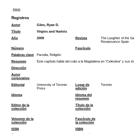
Inicio
Registros
Autor
Giles, Ryan D.
Título
Virgins and Harlots
Año
2009
Revista
The Laughter of the Sa
Renaissance Spain
Número
Fascículo
Palabras clave
Parodia
;
Religión
Resumen
Este capítulo habla del culto a la Magdalena en “Celestina” y sus i
Dirección
Autor
corporativo
Editorial
University of Toronto
Lugar de
Toronto
Press
edición
Idioma
Idioma del
resumen
Editor de la
Título de la
colección
colección
Volumen de la
Fascículo de
colección
la colección
ISSN
ISBN