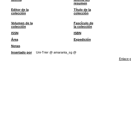
resumen
Editor de la
Título de la
colección
colección
Volumen de la
Fascículo de
colección
la colección
ISSN
ISBN
Área
Expedición
Notas
Insertado por
Uni-Trier @ amaranta_sg @
Enlace p