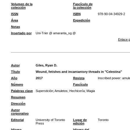
Volumen de la
Fascículo de
colección
la colección
ISSN
ISBN
978-90-04-34929-2
Área
Expedición
Notas
Insertado por
Uni-Trier @ amaranta_sg @
Enlace p
Autor
Giles, Ryan D.
Título
Wound, fetishes and incantantory threads in "Celestina"
Año
2017
Revista
Inscribed power: amulet
Número
Fascículo
Palabras clave
Superstición
;
Amuletos
;
Hechicería
;
Magia
Resumen
Dirección
Autor
corporativo
Editorial
University of Toronto
Lugar de
Toronto
Press
edición
Idioma
Idioma del