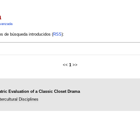
a
vanzada
ios de búsqueda introducidos (
RSS
):
<<
1
>>
tric Evaluation of a Classic Closet Drama
tercultural Disciplines