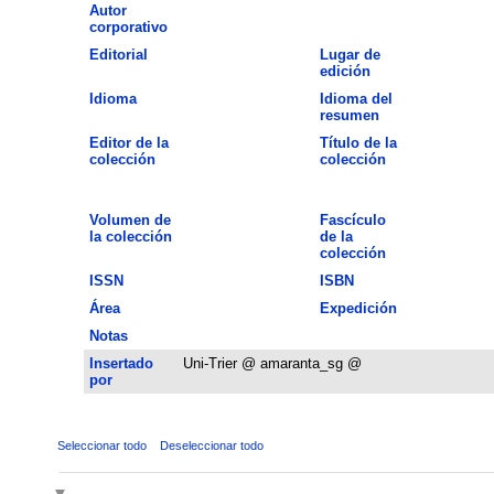
Autor
corporativo
Editorial
Lugar de
edición
Idioma
Idioma del
resumen
Editor de la
Título de la
colección
colección
Volumen de
Fascículo
la colección
de la
colección
ISSN
ISBN
Área
Expedición
Notas
Insertado
Uni-Trier @ amaranta_sg @
por
Seleccionar todo
Deseleccionar todo