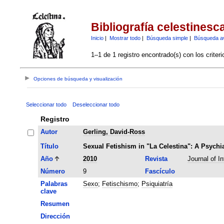
Bibliografía celestinesc
Inicio
|
Mostrar todo
|
Búsqueda simple
|
Búsqueda a
1–1 de 1 registro encontrado(s) con los criter
Opciones de búsqueda y visualización
Seleccionar todo
Deseleccionar todo
Registro
Autor
Gerling, David-Ross
Título
Sexual Fetishism in "La Celestina": A Psychia
Año
2010
Revista
Journal of In
Número
9
Fascículo
Palabras
Sexo
;
Fetischismo
;
Psiquiatría
clave
Resumen
Dirección