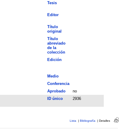
Tesis
Editor
Título
original
Título
abreviado
de la
colección
Edición
Medio
Conferencia
Aprobado
no
ID único
2936
Lista
|
Bibliografía
|
Detalles