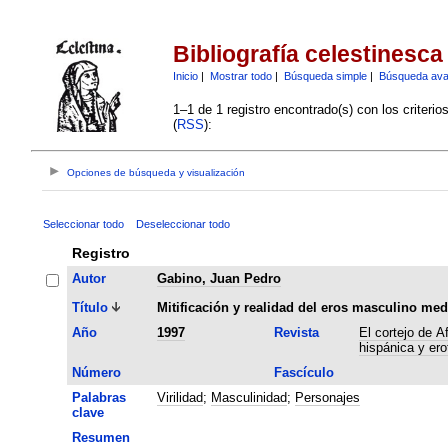
Bibliografía celestinesca
Inicio
|
Mostrar todo
|
Búsqueda simple
|
Búsqueda av
1–1 de 1 registro encontrado(s) con los criteri
(
RSS
):
Opciones de búsqueda y visualización
Seleccionar todo
Deseleccionar todo
Registro
Autor
Gabino, Juan Pedro
Título
Mitificación y realidad del eros masculino med
Año
1997
Revista
El cortejo de A
hispánica y er
Número
Fascículo
Palabras
Virilidad
;
Masculinidad
;
Personajes
clave
Resumen