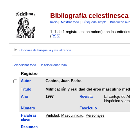
Bibliografía celestinesca
Inicio
|
Mostrar todo
|
Búsqueda simple
|
Búsqueda av
1–1 de 1 registro encontrado(s) con los criteri
(
RSS
):
Opciones de búsqueda y visualización
Seleccionar todo
Deseleccionar todo
Registro
Autor
Gabino, Juan Pedro
Título
Mitificación y realidad del eros masculino med
Año
1997
Revista
El cortejo de A
hispánica y er
Número
Fascículo
Palabras
Virilidad
;
Masculinidad
;
Personajes
clave
Resumen