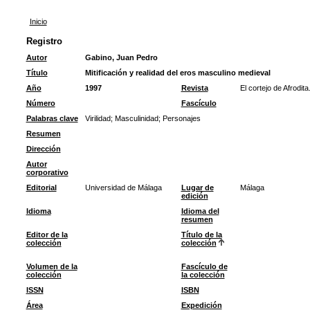
Inicio
Registro
Autor
Gabino, Juan Pedro
Título
Mitificación y realidad del eros masculino medieval
Año
1997
Revista
El cortejo de Afrodit
Número
Fascículo
Palabras clave
Virilidad
;
Masculinidad
;
Personajes
Resumen
Dirección
Autor
corporativo
Editorial
Universidad de Málaga
Lugar de
Málaga
edición
Idioma
Idioma del
resumen
Editor de la
Título de la
colección
colección
Volumen de la
Fascículo de
colección
la colección
ISSN
ISBN
Área
Expedición