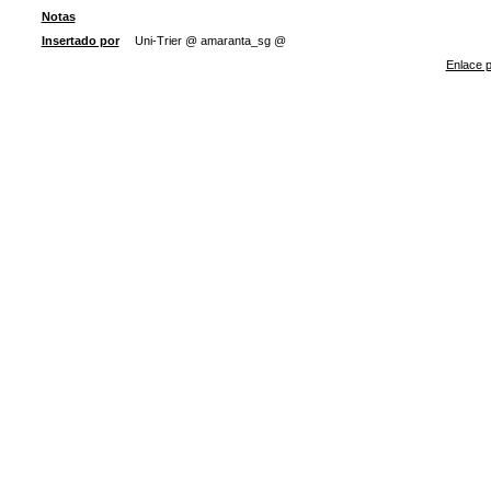
Notas
Insertado por
Uni-Trier @ amaranta_sg @
Enlace p