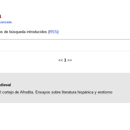
a
vanzada
ios de búsqueda introducidos (
RSS
):
<<
1
>>
dieval
l cortejo de Afrodita. Ensayos sobre literatura hispánica y erotismo