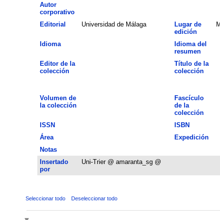
Autor
corporativo
Editorial
Universidad de Málaga
Lugar de
M
edición
Idioma
Idioma del
resumen
Editor de la
Título de la
colección
colección
Volumen de
Fascículo
la colección
de la
colección
ISSN
ISBN
Área
Expedición
Notas
Insertado
Uni-Trier @ amaranta_sg @
por
Seleccionar todo
Deseleccionar todo