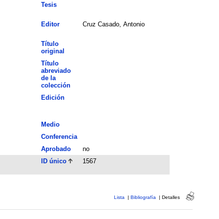
Tesis
Editor
Cruz Casado, Antonio
Título
original
Título
abreviado
de la
colección
Edición
Medio
Conferencia
Aprobado
no
ID único
1567
Lista
|
Bibliografía
|
Detalles