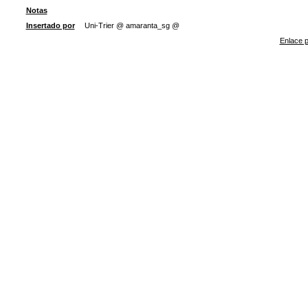
Notas
Insertado por
Uni-Trier @ amaranta_sg @
Enlace p