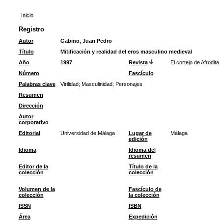
Inicio
Registro
Autor
Gabino, Juan Pedro
Título
Mitificación y realidad del eros masculino medieval
Año
1997
Revista
El cortejo de Afrodit
Número
Fascículo
Palabras clave
Virilidad
;
Masculinidad
;
Personajes
Resumen
Dirección
Autor
corporativo
Editorial
Universidad de Málaga
Lugar de
Málaga
edición
Idioma
Idioma del
resumen
Editor de la
Título de la
colección
colección
Volumen de la
Fascículo de
colección
la colección
ISSN
ISBN
Área
Expedición