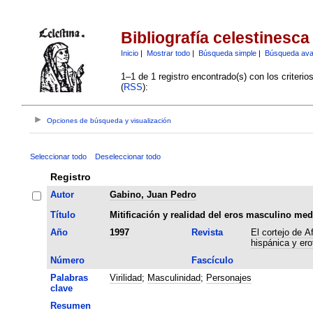
Bibliografía celestinesca
Inicio
|
Mostrar todo
|
Búsqueda simple
|
Búsqueda av
1–1 de 1 registro encontrado(s) con los criteri
(
RSS
):
Opciones de búsqueda y visualización
Seleccionar todo
Deseleccionar todo
Registro
Autor
Gabino, Juan Pedro
Título
Mitificación y realidad del eros masculino med
Año
1997
Revista
El cortejo de A
hispánica y er
Número
Fascículo
Palabras
Virilidad
;
Masculinidad
;
Personajes
clave
Resumen