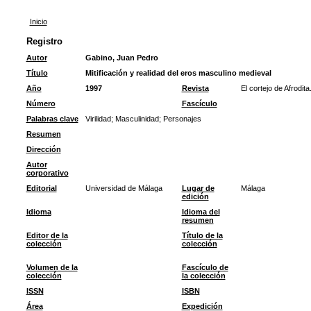
Inicio
Registro
Autor
Gabino, Juan Pedro
Título
Mitificación y realidad del eros masculino medieval
Año
1997
Revista
El cortejo de Afrodit
Número
Fascículo
Palabras clave
Virilidad
;
Masculinidad
;
Personajes
Resumen
Dirección
Autor
corporativo
Editorial
Universidad de Málaga
Lugar de
Málaga
edición
Idioma
Idioma del
resumen
Editor de la
Título de la
colección
colección
Volumen de la
Fascículo de
colección
la colección
ISSN
ISBN
Área
Expedición