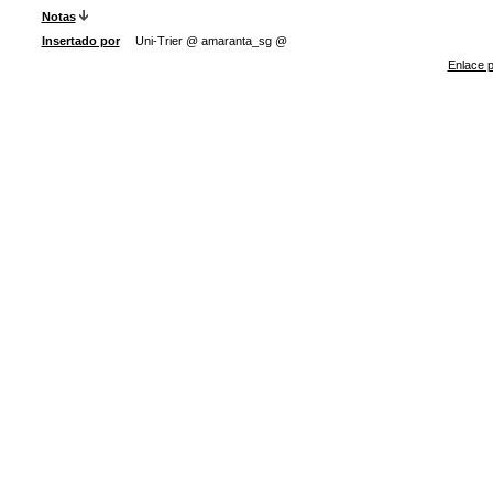
Notas
Insertado por
Uni-Trier @ amaranta_sg @
Enlace p