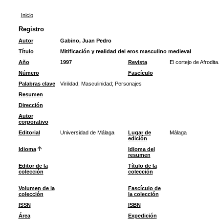
Inicio
Registro
Autor
Gabino, Juan Pedro
Título
Mitificación y realidad del eros masculino medieval
Año
1997
Revista
El cortejo de Afrodit
Número
Fascículo
Palabras clave
Virilidad
;
Masculinidad
;
Personajes
Resumen
Dirección
Autor
corporativo
Editorial
Universidad de Málaga
Lugar de
Málaga
edición
Idioma
Idioma del
resumen
Editor de la
Título de la
colección
colección
Volumen de la
Fascículo de
colección
la colección
ISSN
ISBN
Área
Expedición