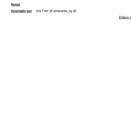
Notas
Insertado por
Uni-Trier @ amaranta_sg @
Enlace p