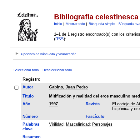
Bibliografía celestinesca
Inicio
|
Mostrar todo
|
Búsqueda simple
|
Búsqueda av
1–1 de 1 registro encontrado(s) con los criteri
(
RSS
):
Opciones de búsqueda y visualización
Seleccionar todo
Deseleccionar todo
Registro
Autor
Gabino, Juan Pedro
Título
Mitificación y realidad del eros masculino med
Año
1997
Revista
El cortejo de A
hispánica y er
Número
Fascículo
Palabras
Virilidad
;
Masculinidad
;
Personajes
clave
Resumen