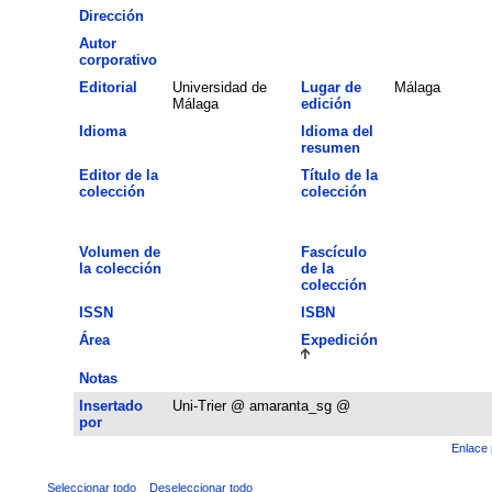
Dirección
Autor
corporativo
Editorial
Universidad de
Lugar de
Málaga
Málaga
edición
Idioma
Idioma del
resumen
Editor de la
Título de la
colección
colección
Volumen de
Fascículo
la colección
de la
colección
ISSN
ISBN
Área
Expedición
Notas
Insertado
Uni-Trier @ amaranta_sg @
por
Enlace 
Seleccionar todo
Deseleccionar todo