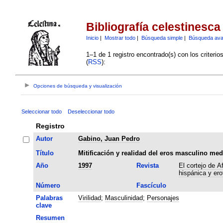
Bibliografía celestinesca
Inicio
|
Mostrar todo
|
Búsqueda simple
|
Búsqueda av
1–1 de 1 registro encontrado(s) con los criteri
(
RSS
):
Opciones de búsqueda y visualización
Seleccionar todo
Deseleccionar todo
Registro
Autor
Gabino, Juan Pedro
Título
Mitificación y realidad del eros masculino med
Año
1997
Revista
El cortejo de A
hispánica y er
Número
Fascículo
Palabras
Virilidad
;
Masculinidad
;
Personajes
clave
Resumen