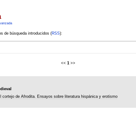
a
vanzada
ios de búsqueda introducidos (
RSS
):
<<
1
>>
dieval
l cortejo de Afrodita. Ensayos sobre literatura hispánica y erotismo