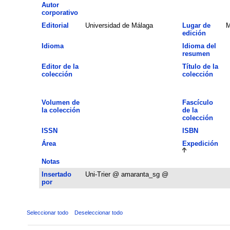
Autor
corporativo
Editorial
Universidad de Málaga
Lugar de
M
edición
Idioma
Idioma del
resumen
Editor de la
Título de la
colección
colección
Volumen de
Fascículo
la colección
de la
colección
ISSN
ISBN
Área
Expedición
Notas
Insertado
Uni-Trier @ amaranta_sg @
por
Seleccionar todo
Deseleccionar todo