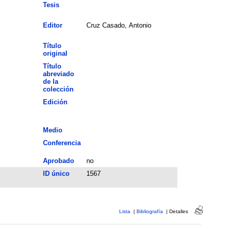
Tesis
Editor
Cruz Casado, Antonio
Título
original
Título
abreviado
de la
colección
Edición
Medio
Conferencia
Aprobado
no
ID único
1567
Lista
|
Bibliografía
|
Detalles