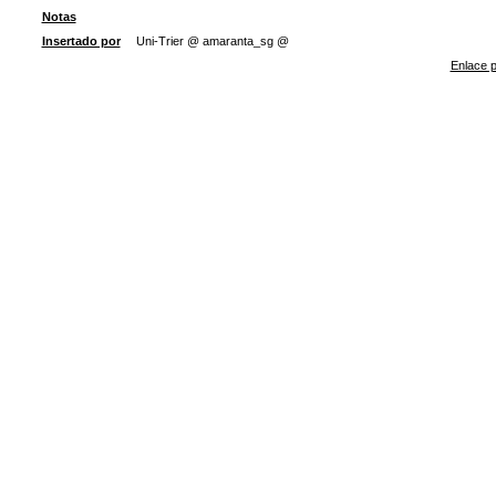
Notas
Insertado por
Uni-Trier @ amaranta_sg @
Enlace p