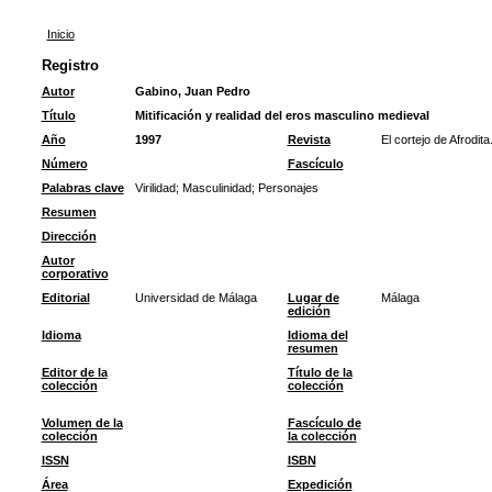
Inicio
Registro
Autor
Gabino, Juan Pedro
Título
Mitificación y realidad del eros masculino medieval
Año
1997
Revista
El cortejo de Afrodit
Número
Fascículo
Palabras clave
Virilidad
;
Masculinidad
;
Personajes
Resumen
Dirección
Autor
corporativo
Editorial
Universidad de Málaga
Lugar de
Málaga
edición
Idioma
Idioma del
resumen
Editor de la
Título de la
colección
colección
Volumen de la
Fascículo de
colección
la colección
ISSN
ISBN
Área
Expedición