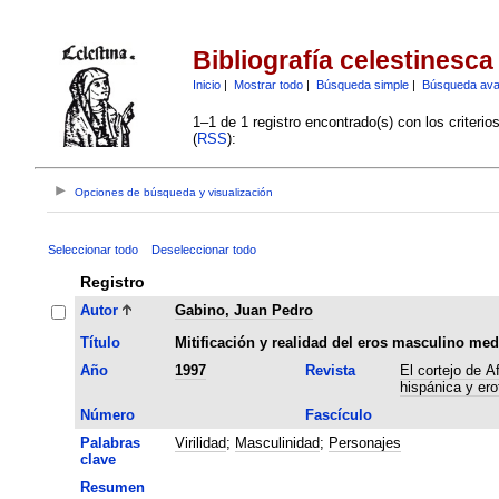
Bibliografía celestinesca
Inicio
|
Mostrar todo
|
Búsqueda simple
|
Búsqueda av
1–1 de 1 registro encontrado(s) con los criteri
(
RSS
):
Opciones de búsqueda y visualización
Seleccionar todo
Deseleccionar todo
Registro
Autor
Gabino, Juan Pedro
Título
Mitificación y realidad del eros masculino med
Año
1997
Revista
El cortejo de A
hispánica y er
Número
Fascículo
Palabras
Virilidad
;
Masculinidad
;
Personajes
clave
Resumen