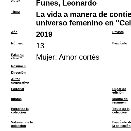
Autor
Funes, Leonardo
Título
La vida a manera de contie
universo femenino en "Cel
Año
2019
Revista
Número
13
Fascículo
Palabras
Mujer
;
Amor cortés
clave
Resumen
Dirección
Autor
corporativo
Editorial
Lugar de
edición
Idioma
Idioma del
resumen
Editor de la
Título de la
colección
colección
Volumen de la
Fascículo d
colección
la colección