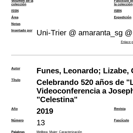
Volumen de la
Fascículo d
colección
la colección
ISSN
ISBN
Área
Expedición
Notas
Insertado por
Uni-Trier @ amaranta_sg @
Enlace p
Autor
Funes, Leonardo
;
Lizabe,
Título
Celebrando 520 años de "L
Videoconferencia a Jose
"Celestina"
Año
2019
Revista
Número
13
Fascículo
Palabras
Melibea
;
Mujer
;
Caracterización