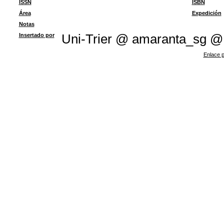
ISSN
ISBN
Área
Expedición
Notas
Insertado por
Uni-Trier @ amaranta_sg @
Enlace p