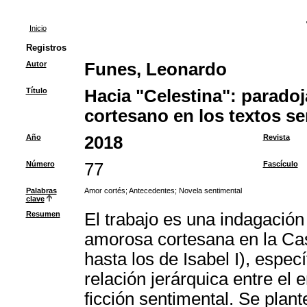
Inicio
Registros
Autor
Funes, Leonardo
Título
Hacia "Celestina": paradoj
cortesano en los textos se
Año
2018
Revista
Número
77
Fascículo
Palabras
Amor cortés
;
Antecedentes
;
Novela sentimental
clave
Resumen
El trabajo es una indagación
amorosa cortesana en la Cast
hasta los de Isabel I), espec
relación jerárquica entre el
ficción sentimental. Se plan