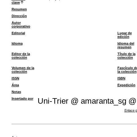
clave
Resumen
Dirección
Autor
corporativo
Editorial
Lugar de
edición
Idioma
Idioma del
resumen
Editor de la
Título de la
colección
colección
Volumen de la
Fascículo d
colección
la colección
ISSN
ISBN
Área
Expedición
Notas
Insertado por
Uni-Trier @ amaranta_sg @
Enlace p