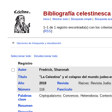
Bibliografía celestinesca
Inicio
|
Mostrar todo
|
Búsqueda simple
|
Búsqueda av
1–1 de 1 registro encontrado(s) con los criteri
(
RSS
):
Opciones de búsqueda y visualización
Seleccionar todo
Deseleccionar todo
Registro
Autor
Fredrick, Sharonah
Título
"La Celestina" y el colapso del mundo judeo-e
Año
2018
Revista
Raíces: Revista Judía 
Número
116
Fascículo
Palabras
Criptojudaísmo
;
Conversos
;
Heterodoxia
;
Contexto
clave
Resumen
Dirección