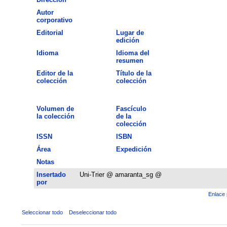
Autor
corporativo
Editorial
Lugar de
edición
Idioma
Idioma del
resumen
Editor de la
Título de la
colección
colección
Volumen de
Fascículo
la colección
de la
colección
ISSN
ISBN
Área
Expedición
Notas
Insertado
Uni-Trier @ amaranta_sg @
por
Enlace 
Seleccionar todo
Deseleccionar todo