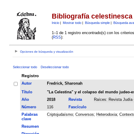
Bibliografía celestinesca
Inicio
|
Mostrar todo
|
Búsqueda simple
|
Búsqueda av
1–1 de 1 registro encontrado(s) con los criteri
(
RSS
):
Opciones de búsqueda y visualización
Seleccionar todo
Deseleccionar todo
Registro
Autor
Fredrick, Sharonah
Título
"La Celestina" y el colapso del mundo judeo-e
Año
2018
Revista
Raíces: Revista Judía 
Número
116
Fascículo
Palabras
Criptojudaísmo
;
Conversos
;
Heterodoxia
;
Contexto
clave
Resumen
Dirección