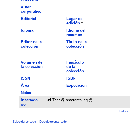
Autor
corporativo
Editorial
Lugar de
edición
Idioma
Idioma del
resumen
Editor de la
Título de la
colección
colección
Volumen de
Fascículo
la colección
de la
colección
ISSN
ISBN
Área
Expedición
Notas
Insertado
Uni-Trier @ amaranta_sg @
por
Enlace 
Seleccionar todo
Deseleccionar todo