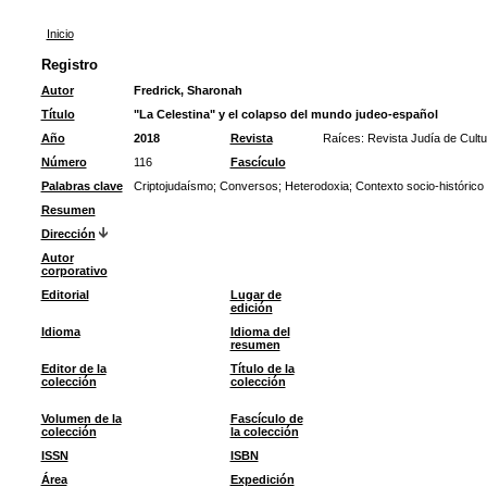
Inicio
Registro
Autor
Fredrick, Sharonah
Título
"La Celestina" y el colapso del mundo judeo-español
Año
2018
Revista
Raíces: Revista Judía de Cultu
Número
116
Fascículo
Palabras clave
Criptojudaísmo
;
Conversos
;
Heterodoxia
;
Contexto socio-histórico
Resumen
Dirección
Autor
corporativo
Editorial
Lugar de
edición
Idioma
Idioma del
resumen
Editor de la
Título de la
colección
colección
Volumen de la
Fascículo de
colección
la colección
ISSN
ISBN
Área
Expedición