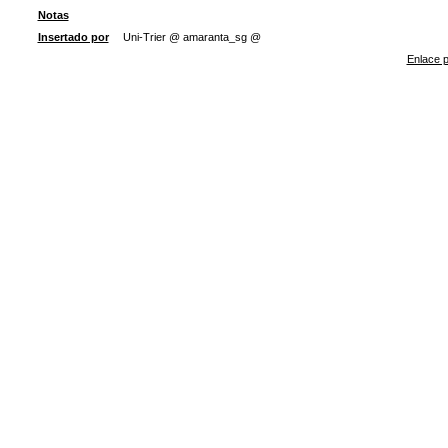
Notas
Insertado por
Uni-Trier @ amaranta_sg @
Enlace p