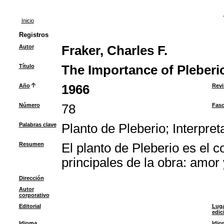
Inicio
Registros
Autor
Fraker, Charles F.
Título
The Importance of Pleberio
Año
1966
Revi
Número
78
Fasc
Palabras clave
Planto de Pleberio
;
Interpret
Resumen
El planto de Pleberio es el 
principales de la obra: amor 
Dirección
Autor
corporativo
Editorial
Luga
edic
Idioma
Idio