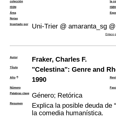
colección
la c
ISSN
ISB
Área
Expe
Notas
Insertado por
Uni-Trier @ amaranta_sg @
Enlace p
Autor
Fraker, Charles F.
Título
"Celestina": Genre and Rh
Año
1990
Revi
Número
Fasc
Palabras clave
Género
;
Retórica
Resumen
Explica la posible deuda de 
la comedia humanística.