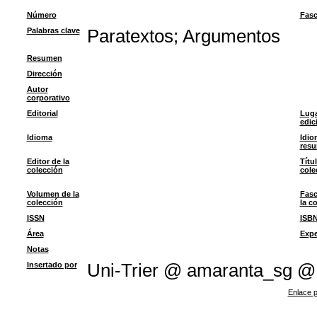
Número
Fasc
Palabras clave
Paratextos
;
Argumentos
Resumen
Dirección
Autor
corporativo
Editorial
Luga
edic
Idioma
Idio
res
Editor de la
Títu
colección
cole
Volumen de la
Fasc
colección
la c
ISSN
ISB
Área
Expe
Notas
Insertado por
Uni-Trier @ amaranta_sg @
Enlace p