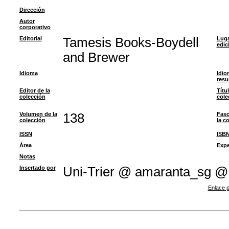
Dirección
Autor
corporativo
Editorial
Tamesis Books-Boydell
Luga
edic
and Brewer
Idioma
Idio
res
Editor de la
Títu
colección
cole
Volumen de la
138
Fasc
colección
la c
ISSN
ISB
Área
Expe
Notas
Insertado por
Uni-Trier @ amaranta_sg @
Enlace p