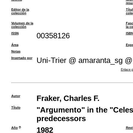
res
Editor de la
Títu
colección
cole
Volumen de la
Fasc
colección
la c
ISSN
00358126
ISB
Área
Expe
Notas
Insertado por
Uni-Trier @ amaranta_sg @
Enlace p
Autor
Fraker, Charles F.
Título
"Argumento" in the "Celest
predecessors
Año
1982
Revi