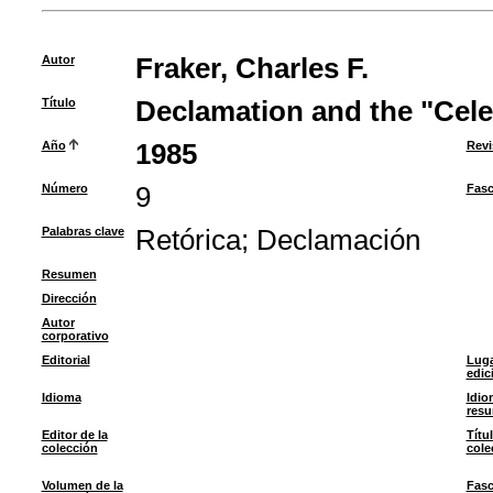
Autor
Fraker, Charles F.
Título
Declamation and the "Cele
Año
1985
Revi
Número
9
Fasc
Palabras clave
Retórica
;
Declamación
Resumen
Dirección
Autor
corporativo
Editorial
Luga
edic
Idioma
Idio
res
Editor de la
Títu
colección
cole
Volumen de la
Fasc