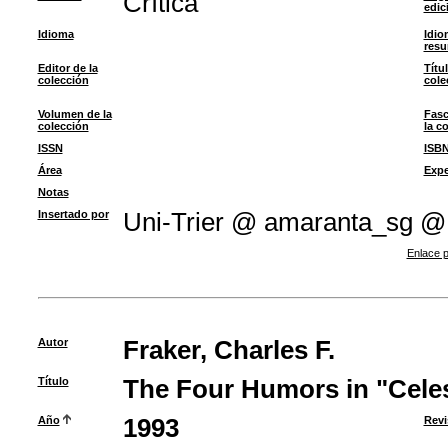
Crítica
edic
Idioma
Idio
res
Editor de la
Títu
colección
cole
Volumen de la
Fasc
colección
la c
ISSN
ISB
Área
Expe
Notas
Insertado por
Uni-Trier @ amaranta_sg @
Enlace p
Autor
Fraker, Charles F.
Título
The Four Humors in "Cele
Año
1993
Revi