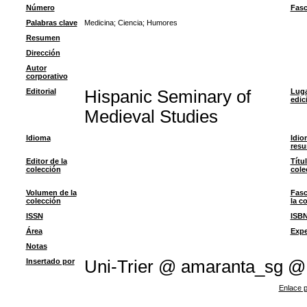
Número
Fasc
Palabras clave
Medicina
;
Ciencia
;
Humores
Resumen
Dirección
Autor
corporativo
Editorial
Hispanic Seminary of
Luga
edic
Medieval Studies
Idioma
Idio
res
Editor de la
Títu
colección
cole
Volumen de la
Fasc
colección
la c
ISSN
ISB
Área
Expe
Notas
Insertado por
Uni-Trier @ amaranta_sg @
Enlace p