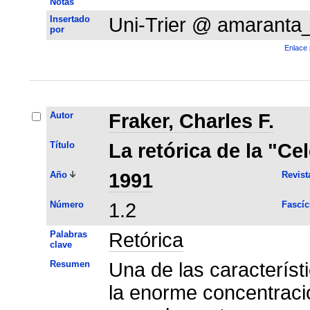
Notas
Insertado
Uni-Trier @ amaranta
por
Enlace 
Autor
Fraker, Charles F.
Título
La retórica de la "Ce
Año
1991
Revist
Número
1.2
Fascíc
Palabras
Retórica
clave
Resumen
Una de las característ
la enorme concentració