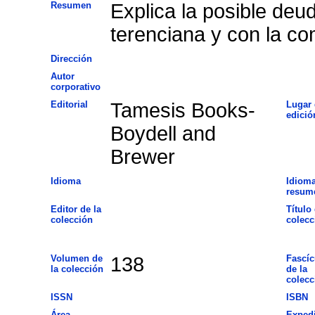
Resumen
Explica la posible deu
terenciana y con la c
Dirección
Autor
corporativo
Editorial
Tamesis Books-
Lugar 
edició
Boydell and
Brewer
Idioma
Idioma
resum
Editor de la
Título 
colección
colecc
Volumen de
138
Fascíc
la colección
de la
colecc
ISSN
ISBN
Área
Exped