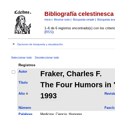
Bibliografía celestinesca
Inicio
|
Mostrar todo
|
Búsqueda simple
|
Búsqueda av
1–6 de 6 registros encontrado(s) con los criter
(
RSS
):
Opciones de búsqueda y visualización
Seleccionar todo
Deseleccionar todo
Registros
Autor
Fraker, Charles F.
Título
The Four Humors in 
Año
1993
Revist
Número
Fascíc
Palabras
Medicina
;
Ciencia
;
Humores