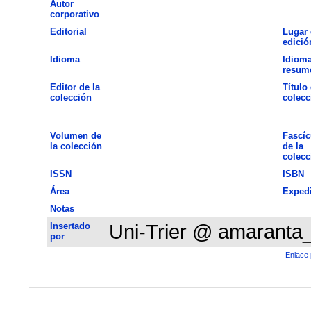
Autor
corporativo
Editorial
Lugar 
edició
Idioma
Idioma
resum
Editor de la
Título 
colección
colecc
Volumen de
Fascíc
la colección
de la
colecc
ISSN
ISBN
Área
Exped
Notas
Insertado
Uni-Trier @ amaranta
por
Enlace 