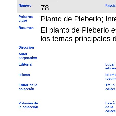
Número
78
Fascíc
Palabras
Planto de Pleberio
;
Int
clave
Resumen
El planto de Pleberio 
los temas principales d
Dirección
Autor
corporativo
Editorial
Lugar 
edició
Idioma
Idioma
resum
Editor de la
Título 
colección
colecc
Volumen de
Fascíc
la colección
de la
colecc