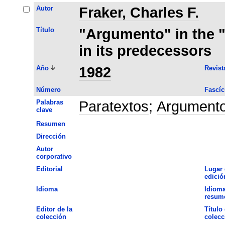
Autor
Fraker, Charles F.
Título
"Argumento" in the "
in its predecessors
Año
1982
Revist
Número
Fascíc
Palabras
Paratextos
;
Argument
clave
Resumen
Dirección
Autor
corporativo
Editorial
Lugar 
edició
Idioma
Idioma
resum
Editor de la
Título 
colección
colecc