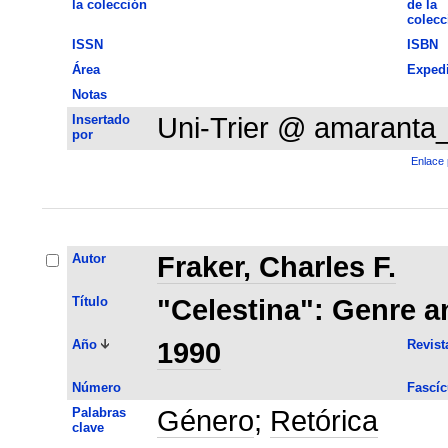
la colección
de la
colecc
ISSN
ISBN
Área
Exped
Notas
Insertado
Uni-Trier @ amaranta
por
Enlace 
Autor
Fraker, Charles F.
Título
"Celestina": Genre a
Año
1990
Revist
Número
Fascíc
Palabras
Género
;
Retórica
clave