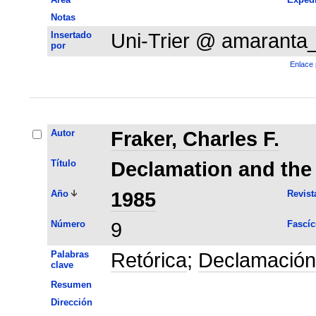
Notas
Insertado
Uni-Trier @ amaranta
por
Enlace 
Autor
Fraker, Charles F.
Título
Declamation and the 
Año
1985
Revist
Número
9
Fascíc
Palabras
Retórica
;
Declamación
clave
Resumen
Dirección