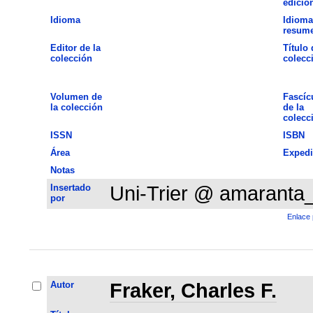
edició
Idioma
Idioma
resum
Editor de la
Título 
colección
colecc
Volumen de
Fascíc
la colección
de la
colecc
ISSN
ISBN
Área
Expedi
Notas
Insertado
Uni-Trier @ amaranta
por
Enlace 
Autor
Fraker, Charles F.