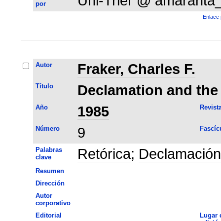
Uni-Trier @ amaranta
por
Enlace 
Autor
Fraker, Charles F.
Título
Declamation and the 
Año
1985
Revist
Número
9
Fascíc
Palabras
Retórica
;
Declamación
clave
Resumen
Dirección
Autor
corporativo
Editorial
Lugar 