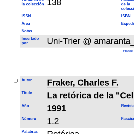
138
la colección
de la
colecc
ISSN
ISBN
Área
Expedi
Notas
Insertado
Uni-Trier @ amaranta
por
Enlace 
Autor
Fraker, Charles F.
Título
La retórica de la "Ce
Año
1991
Revist
Número
1.2
Fascíc
Palabras
Retórica