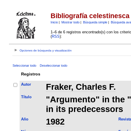
Bibliografía celestinesca
Inicio
|
Mostrar todo
|
Búsqueda simple
|
Búsqueda av
1–6 de 6 registros encontrado(s) con los criter
(
RSS
):
Opciones de búsqueda y visualización
Seleccionar todo
Deseleccionar todo
Registros
Autor
Fraker, Charles F.
Título
"Argumento" in the "
in its predecessors
Año
1982
Revist