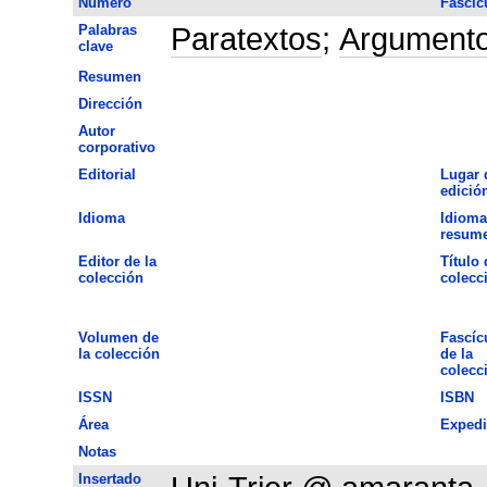
Número
Fascíc
Palabras
Paratextos
;
Argument
clave
Resumen
Dirección
Autor
corporativo
Editorial
Lugar 
edició
Idioma
Idioma
resum
Editor de la
Título 
colección
colecc
Volumen de
Fascíc
la colección
de la
colecc
ISSN
ISBN
Área
Expedi
Notas
Insertado