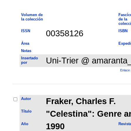
Volumen de
Fascíc
la colección
de la
colecc
ISSN
00358126
ISBN
Área
Expedi
Notas
Insertado
Uni-Trier @ amaranta
por
Enlace 
Autor
Fraker, Charles F.
Título
"Celestina": Genre a
Año
1990
Revist