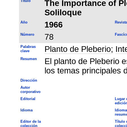
Título
The Importance of Pl
Soliloque
Año
1966
Revist
Número
78
Fascíc
Palabras
Planto de Pleberio
;
Int
clave
Resumen
El planto de Pleberio 
los temas principales d
Dirección
Autor
corporativo
Editorial
Lugar 
edició
Idioma
Idioma
resum
Editor de la
Título 
colección
colecc