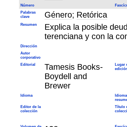
Número
Fascíc
Palabras
Género
;
Retórica
clave
Resumen
Explica la posible deu
terenciana y con la c
Dirección
Autor
corporativo
Editorial
Tamesis Books-
Lugar 
edició
Boydell and
Brewer
Idioma
Idioma
resum
Editor de la
Título 
colección
colecc
Volumen de
Fascíc