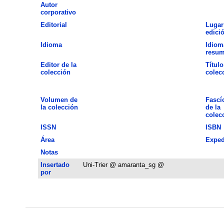
Autor
corporativo
Editorial
Lugar
edici
Idioma
Idiom
resu
Editor de la
Título
colección
colec
Volumen de
Fascí
la colección
de la
colec
ISSN
ISBN
Área
Exped
Notas
Insertado
Uni-Trier @ amaranta_sg @
por