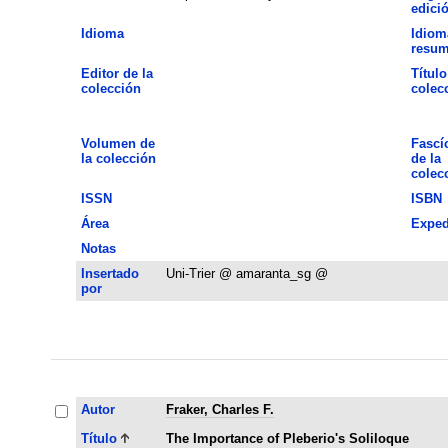
edici
Idioma
Idiom
resu
Editor de la
Título
colección
colec
Volumen de
Fascí
la colección
de la
colec
ISSN
ISBN
Área
Exped
Notas
Insertado
Uni-Trier @ amaranta_sg @
por
Autor
Fraker, Charles F.
Título
The Importance of Pleberio's Soliloque