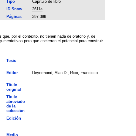
Tipo
Capítulo de libro
ID Snow
2611a
Páginas
397-399
 que, por el contexto, no tienen nada de oratorio y, de
mentativos pero que encierran el potencial para construir
Tesis
Editor
Deyermond, Alan D.; Rico, Francisco
Título
original
Título
abreviado
de la
colección
Edición
Medio