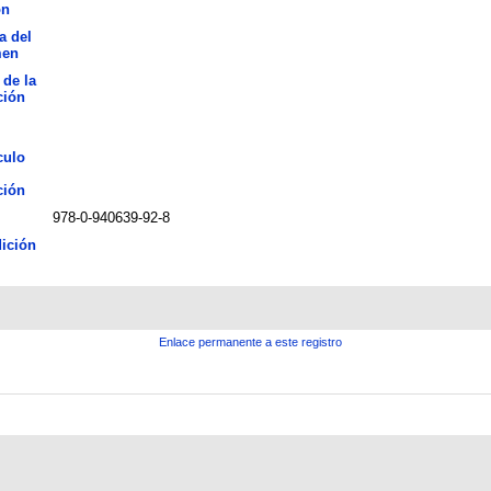
ón
a del
men
 de la
ción
culo
ción
978-0-940639-92-8
ición
Enlace permanente a este registro