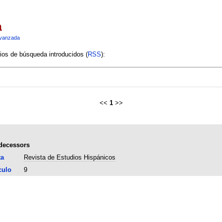
a
vanzada
rios de búsqueda introducidos (
RSS
):
<<
1
>>
edecessors
ta
Revista de Estudios Hispánicos
culo
9