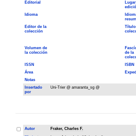
Editorial
Lugar
edici
Idioma
Idiom
resu
Editor de la
Título
colección
colec
Volumen de
Fascí
la colección
de la
colec
ISSN
ISBN
Área
Exped
Notas
Insertado
Uni-Trier @ amaranta_sg @
por
Autor
Fraker, Charles F.