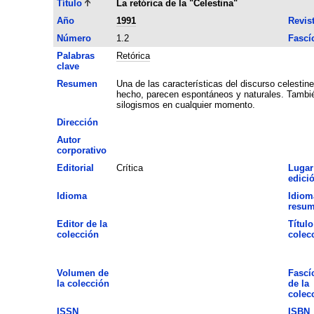
Título
La retórica de la "Celestina"
Año
1991
Revis
Número
1.2
Fascí
Palabras
Retórica
clave
Resumen
Una de las características del discurso celestin
hecho, parecen espontáneos y naturales. También
silogismos en cualquier momento.
Dirección
Autor
corporativo
Editorial
Crítica
Lugar
edici
Idioma
Idiom
resu
Editor de la
Título
colección
colec
Volumen de
Fascí
la colección
de la
colec
ISSN
ISBN