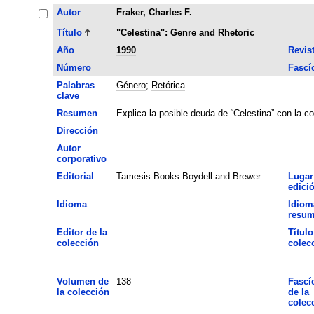
Autor
Fraker, Charles F.
Título
"Celestina": Genre and Rhetoric
Año
1990
Revis
Número
Fascí
Palabras
Género
;
Retórica
clave
Resumen
Explica la posible deuda de “Celestina” con la 
Dirección
Autor
corporativo
Editorial
Tamesis Books-Boydell and Brewer
Lugar
edici
Idioma
Idiom
resu
Editor de la
Título
colección
colec
Volumen de
138
Fascí
la colección
de la
colec