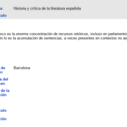
ta
Historia y crítica de la literatura española
culo
esco es la enorme concentración de recursos retóricos, incluso en parlamentos
 lo es la acumulación de sentencias, a veces presentes en contextos no argu
 de
Barcelona
ón
a del
men
 de la
ción
culo
ción