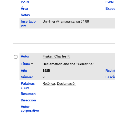
ISSN
ISBN
Área
Exped
Notas
Insertado
Uni-Trier @ amaranta_sg @ 88
por
Autor
Fraker, Charles F.
Título
Declamation and the "Celestina"
Año
1985
Revis
Número
9
Fascí
Palabras
Retórica
;
Declamación
clave
Resumen
Dirección
Autor
corporativo