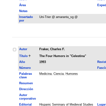
Área
Exped
Notas
Insertado
Uni-Trier @ amaranta_sg @
por
Autor
Fraker, Charles F.
Título
The Four Humors in "Celestina"
Año
1993
Revis
Número
Fascí
Palabras
Medicina
;
Ciencia
;
Humores
clave
Resumen
Dirección
Autor
corporativo
Editorial
Hispanic Seminary of Medieval Studies
Lugar