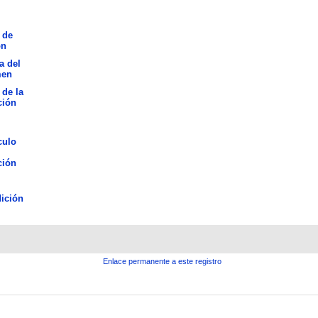
 de
ón
a del
men
 de la
ción
culo
ción
ición
Enlace permanente a este registro