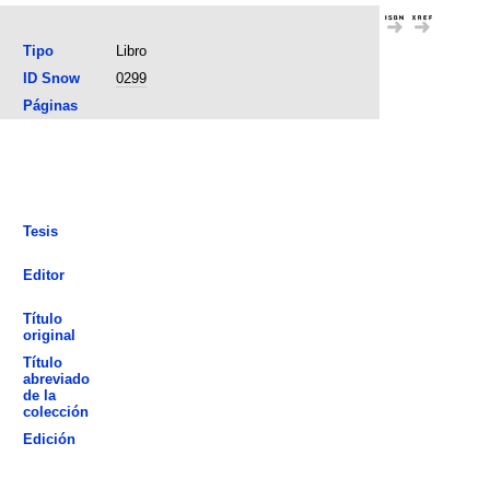
Tipo
Libro
ID Snow
0299
Páginas
Tesis
Editor
Título
original
Título
abreviado
de la
colección
Edición