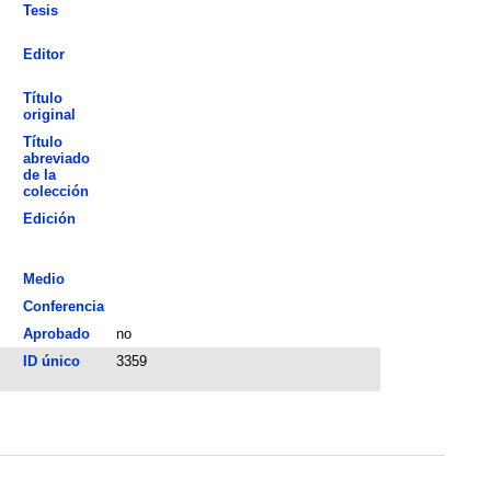
Tesis
Editor
Título
original
Título
abreviado
de la
colección
Edición
Medio
Conferencia
Aprobado
no
ID único
3359