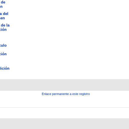
 de
ón
a del
men
 de la
ción
culo
ción
ición
Enlace permanente a este registro