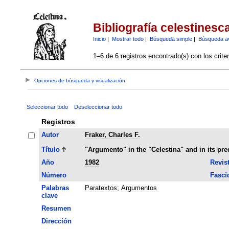
Bibliografía celestinesc
Inicio
|
Mostrar todo
|
Búsqueda simple
|
Búsqueda a
1–6 de 6 registros encontrado(s) con los crite
Opciones de búsqueda y visualización
Seleccionar todo
Deseleccionar todo
Registros
Autor
Fraker, Charles F.
Título
"Argumento" in the "Celestina" and in its pr
Año
1982
Revis
Número
Fascí
Palabras
Paratextos
;
Argumentos
clave
Resumen
Dirección