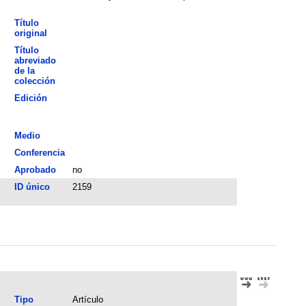
Título
original
Título
abreviado
de la
colección
Edición
Medio
Conferencia
Aprobado
no
ID único
2159
Tipo
Artículo