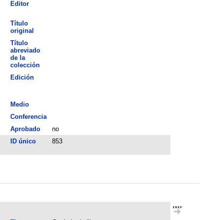
Editor
Título
original
Título
abreviado
de la
colección
Edición
Medio
Conferencia
Aprobado
no
ID único
853