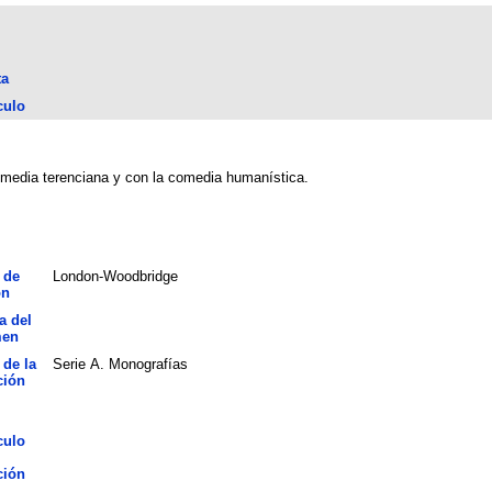
ta
culo
comedia terenciana y con la comedia humanística.
 de
London-Woodbridge
ón
a del
men
 de la
Serie A. Monografías
ción
culo
ción