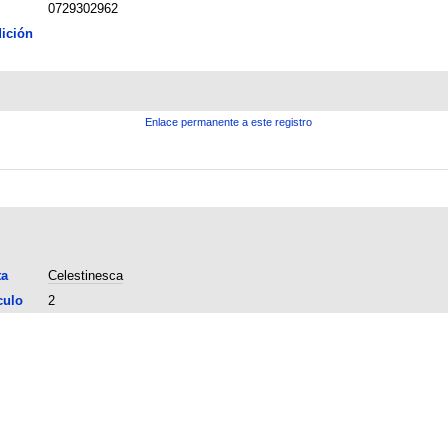
0729302962
ición
Enlace permanente a este registro
ta
Celestinesca
culo
2