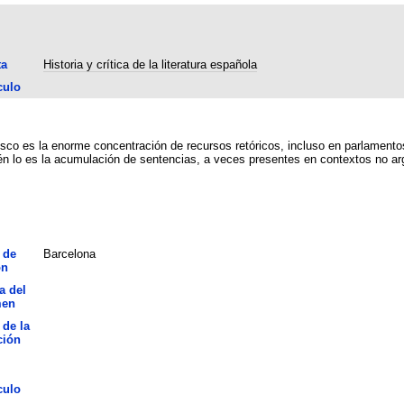
ta
Historia y crítica de la literatura española
culo
esco es la enorme concentración de recursos retóricos, incluso en parlamentos
 lo es la acumulación de sentencias, a veces presentes en contextos no argu
 de
Barcelona
ón
a del
men
 de la
ción
culo