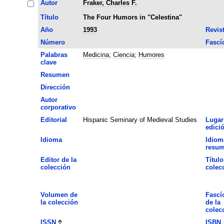
Autor
Fraker, Charles F.
Título
The Four Humors in "Celestina"
Año
1993
Revis
Número
Fascí
Palabras
Medicina
;
Ciencia
;
Humores
clave
Resumen
Dirección
Autor
corporativo
Editorial
Hispanic Seminary of Medieval Studies
Lugar
edici
Idioma
Idiom
resu
Editor de la
Título
colección
colec
Volumen de
Fascí
la colección
de la
colec
ISSN
ISBN