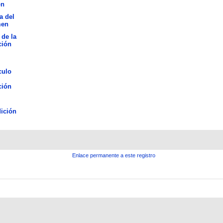
ón
a del
men
 de la
ción
culo
ción
ición
Enlace permanente a este registro