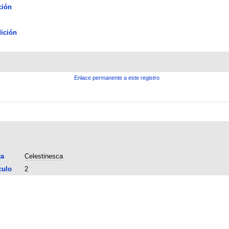
ción
ición
Enlace permanente a este registro
ta
Celestinesca
culo
2