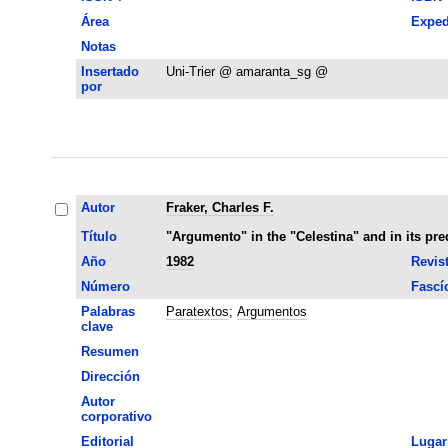
Área
Exped
Notas
Insertado
Uni-Trier @ amaranta_sg @
por
Autor
Fraker, Charles F.
Título
"Argumento" in the "Celestina" and in its pr
Año
1982
Revis
Número
Fascí
Palabras
Paratextos
;
Argumentos
clave
Resumen
Dirección
Autor
corporativo
Editorial
Lugar