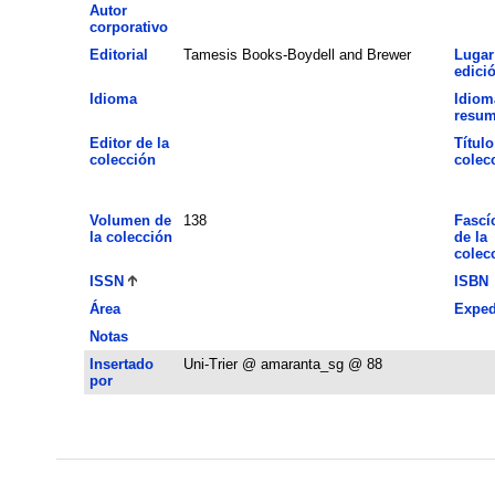
Autor
corporativo
Editorial
Tamesis Books-Boydell and Brewer
Lugar
edici
Idioma
Idiom
resu
Editor de la
Título
colección
colec
Volumen de
138
Fascí
la colección
de la
colec
ISSN
ISBN
Área
Exped
Notas
Insertado
Uni-Trier @ amaranta_sg @ 88
por