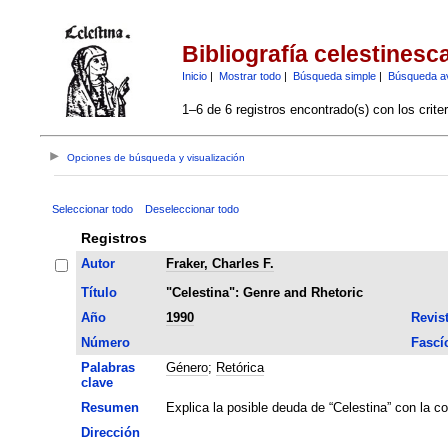
Bibliografía celestinesc
Inicio
|
Mostrar todo
|
Búsqueda simple
|
Búsqueda a
1–6 de 6 registros encontrado(s) con los crite
Opciones de búsqueda y visualización
Seleccionar todo
Deseleccionar todo
Registros
Autor
Fraker, Charles F.
Título
"Celestina": Genre and Rhetoric
Año
1990
Revis
Número
Fascí
Palabras
Género
;
Retórica
clave
Resumen
Explica la posible deuda de “Celestina” con la 
Dirección