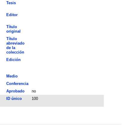
Tesis
Editor
Título
original
Título
abreviado
de la
colección
Edición
Medio
Conferencia
Aprobado
no
ID único
100