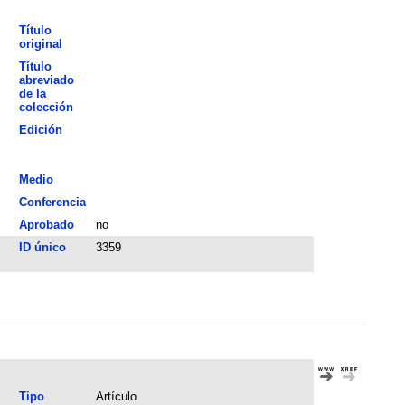
Título
original
Título
abreviado
de la
colección
Edición
Medio
Conferencia
Aprobado
no
ID único
3359
Tipo
Artículo