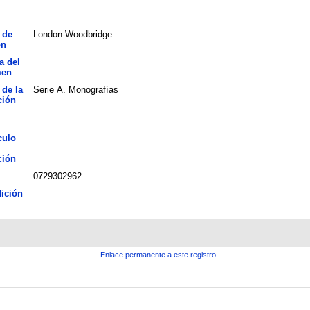
 de
London-Woodbridge
ón
a del
men
 de la
Serie A. Monografías
ción
culo
ción
0729302962
ición
Enlace permanente a este registro