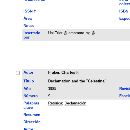
colec
ISSN
ISBN
Área
Exped
Notas
Insertado
Uni-Trier @ amaranta_sg @
por
Autor
Fraker, Charles F.
Título
Declamation and the "Celestina"
Año
1985
Revis
Número
9
Fascí
Palabras
Retórica
;
Declamación
clave
Resumen
Dirección
Autor