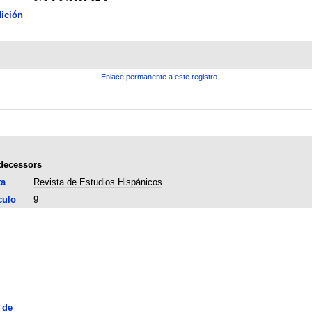
ición
Enlace permanente a este registro
edecessors
ta
Revista de Estudios Hispánicos
culo
9
 de