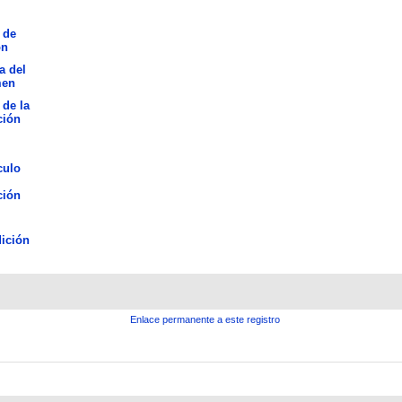
 de
ón
a del
men
 de la
ción
culo
ción
ición
Enlace permanente a este registro