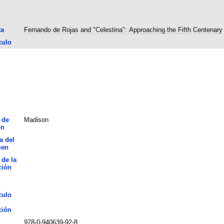
ta
Fernando de Rojas and "Celestina": Approaching the Fifth Centenary
culo
 de
Madison
ón
a del
men
 de la
ción
culo
ción
978-0-940639-92-8