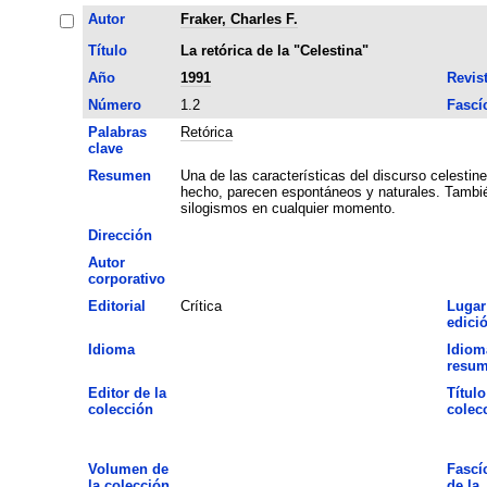
Autor
Fraker, Charles F.
Título
La retórica de la "Celestina"
Año
1991
Revis
Número
1.2
Fascí
Palabras
Retórica
clave
Resumen
Una de las características del discurso celestin
hecho, parecen espontáneos y naturales. También
silogismos en cualquier momento.
Dirección
Autor
corporativo
Editorial
Crítica
Lugar
edici
Idioma
Idiom
resu
Editor de la
Título
colección
colec
Volumen de
Fascí
la colección
de la