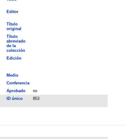
Editor
Título
original
Título
abreviado
de la
colección
Edición
Medio
Conferencia
Aprobado
no
ID único
853