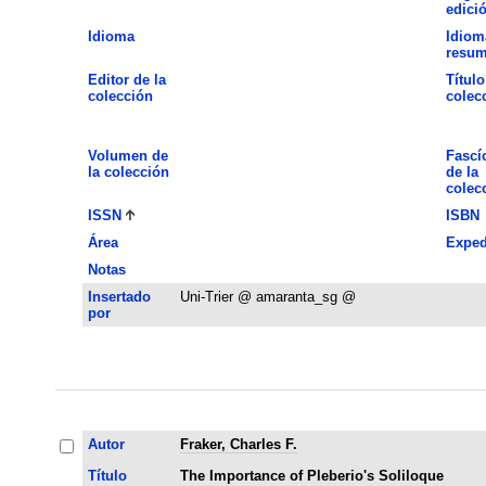
edici
Idioma
Idiom
resu
Editor de la
Título
colección
colec
Volumen de
Fascí
la colección
de la
colec
ISSN
ISBN
Área
Exped
Notas
Insertado
Uni-Trier @ amaranta_sg @
por
Autor
Fraker, Charles F.
Título
The Importance of Pleberio's Soliloque