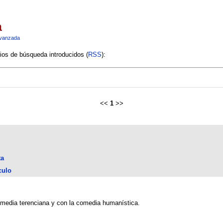
a
vanzada
rios de búsqueda introducidos (
RSS
):
<<
1
>>
ta
culo
comedia terenciana y con la comedia humanística.