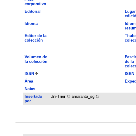
corporativo
Editorial
Lugar
edici
Idioma
Idiom
resu
Editor de la
Título
colección
colec
Volumen de
Fascí
la colección
de la
colec
ISSN
ISBN
Área
Exped
Notas
Insertado
Uni-Trier @ amaranta_sg @
por