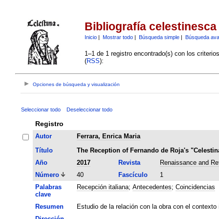
Bibliografía celestinesca
Inicio
|
Mostrar todo
|
Búsqueda simple
|
Búsqueda av
1–1 de 1 registro encontrado(s) con los criteri
(
RSS
):
Opciones de búsqueda y visualización
Seleccionar todo
Deseleccionar todo
Registro
Autor
Ferrara, Enrica Maria
Título
The Reception of Fernando de Roja's "Celestina
Año
2017
Revista
Renaissance and Ref
Número
40
Fascículo
1
Palabras
Recepción italiana
;
Antecedentes
;
Coincidencias
clave
Resumen
Estudio de la relación con la obra con el contexto
Dirección