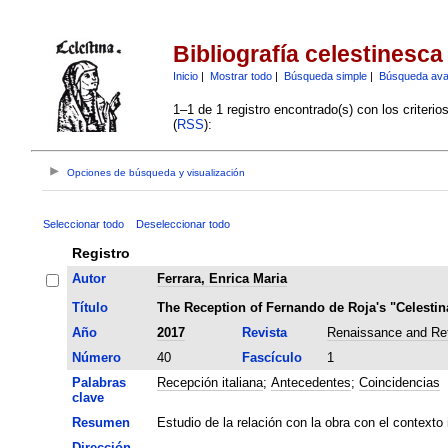
Bibliografía celestinesca
Inicio
|
Mostrar todo
|
Búsqueda simple
|
Búsqueda av
1–1 de 1 registro encontrado(s) con los criteri
(
RSS
):
Opciones de búsqueda y visualización
Seleccionar todo
Deseleccionar todo
Registro
Autor
Ferrara, Enrica Maria
Título
The Reception of Fernando de Roja's "Celestina
Año
2017
Revista
Renaissance and Ref
Número
40
Fascículo
1
Palabras
Recepción italiana
;
Antecedentes
;
Coincidencias
clave
Resumen
Estudio de la relación con la obra con el contexto
Dirección