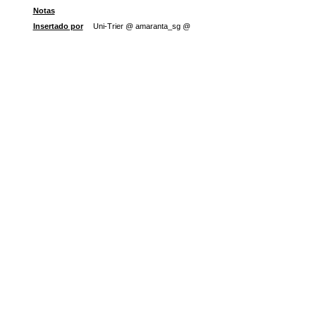
Notas
Insertado por
Uni-Trier @ amaranta_sg @