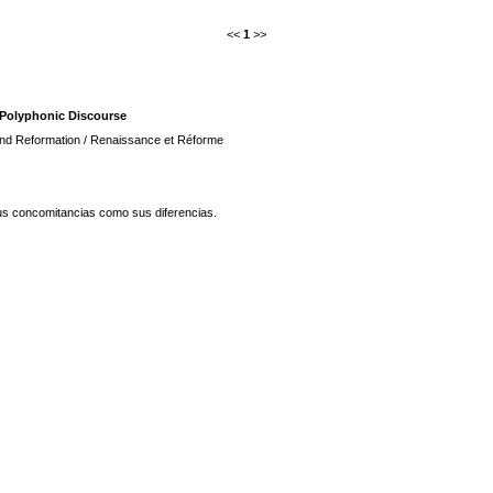
<<
1
>>
A Polyphonic Discourse
nd Reformation / Renaissance et Réforme
 sus concomitancias como sus diferencias.