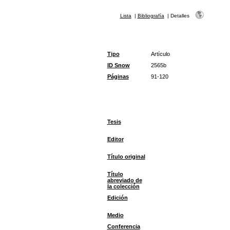
Lista
|
Bibliografía
|
Detalles
Tipo
Artículo
ID Snow
2565b
Páginas
91-120
Tesis
Editor
Título original
Título
abreviado de
la colección
Edición
Medio
Conferencia