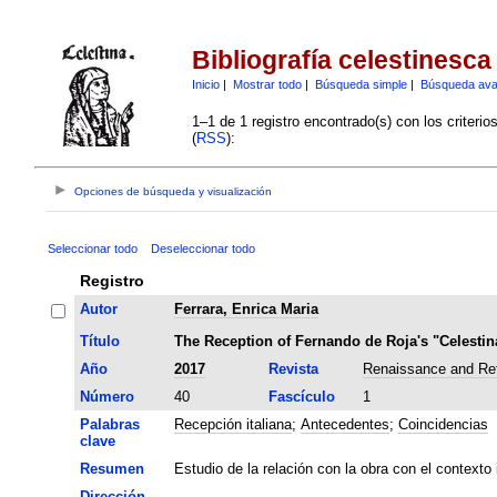
Bibliografía celestinesca
Inicio
|
Mostrar todo
|
Búsqueda simple
|
Búsqueda av
1–1 de 1 registro encontrado(s) con los criteri
(
RSS
):
Opciones de búsqueda y visualización
Seleccionar todo
Deseleccionar todo
Registro
Autor
Ferrara, Enrica Maria
Título
The Reception of Fernando de Roja's "Celestina
Año
2017
Revista
Renaissance and Ref
Número
40
Fascículo
1
Palabras
Recepción italiana
;
Antecedentes
;
Coincidencias
clave
Resumen
Estudio de la relación con la obra con el contexto
Dirección