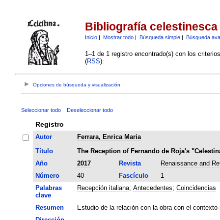
Bibliografía celestinesca
Inicio
|
Mostrar todo
|
Búsqueda simple
|
Búsqueda av
1–1 de 1 registro encontrado(s) con los criteri
(
RSS
):
Opciones de búsqueda y visualización
Seleccionar todo
Deseleccionar todo
Registro
Autor
Ferrara, Enrica Maria
Título
The Reception of Fernando de Roja's "Celestina
Año
2017
Revista
Renaissance and Ref
Número
40
Fascículo
1
Palabras
Recepción italiana
;
Antecedentes
;
Coincidencias
clave
Resumen
Estudio de la relación con la obra con el contexto
Dirección